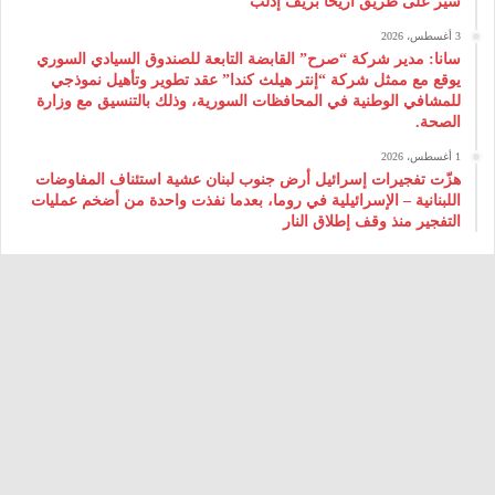
سير على طريق أريحا بريف إدلب
3 أغسطس، 2026
سانا: مدير شركة “صرح” القابضة التابعة للصندوق السيادي السوري
يوقع مع ممثل شركة “إنتر هيلث كندا” عقد تطوير وتأهيل نموذجي
للمشافي الوطنية في المحافظات السورية، وذلك بالتنسيق مع وزارة
الصحة.
1 أغسطس، 2026
هزّت تفجيرات إسرائيل أرض جنوب لبنان عشية استئناف المفاوضات
اللبنانية – الإسرائيلية في روما، بعدما نفذت واحدة من أضخم عمليات
التفجير منذ وقف إطلاق النار