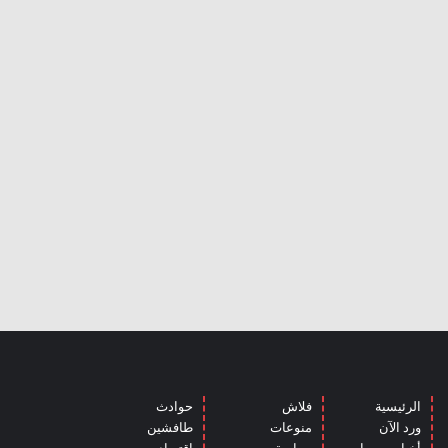
الرئيسية
فلاش
حوادث
ورد الآن
منوعات
طافشين