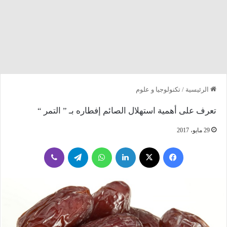
الرئيسية
/
تكنولوجيا و علوم
تعرف على أهمية استهلال الصائم إفطاره بـ ” التمر “
29 مايو، 2017
فيسبوك
‫X
لينكدإن
واتساب
تيلقرام
ڤايبر