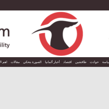
اسة
حوادث
طافشين
اقتصاد
أخبار ألمانيا
الصورة بتحكي
مقالات
اهم ال