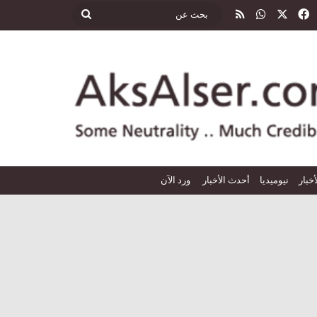
‫X
فيسبوك
واتساب
ملخص الموقع RSS
بحث
عن
أخبار
نيوميديا
أحدث الأخبار
ورد الآن