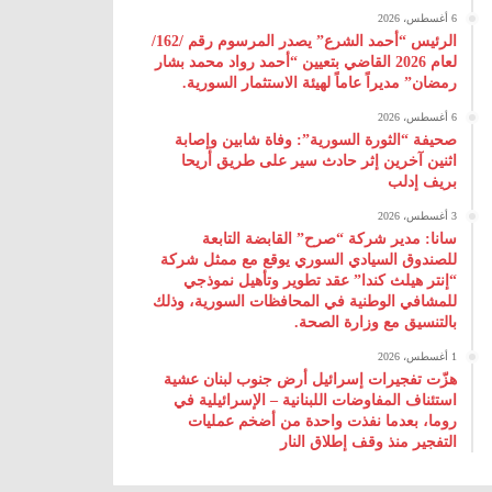
6 أغسطس، 2026
الرئيس “أحمد الشرع” يصدر المرسوم رقم /162/
لعام 2026 ‌القاضي بتعيين “أحمد رواد محمد بشار
رمضان” مديراً عاماً لهيئة ‌الاستثمار السورية.
6 أغسطس، 2026
صحيفة “الثورة السورية”: وفاة شابين وإصابة
اثنين آخرين إثر حادث سير على طريق أريحا
بريف إدلب
3 أغسطس، 2026
سانا: مدير شركة “صرح” القابضة التابعة
للصندوق السيادي السوري يوقع مع ممثل شركة
“إنتر هيلث كندا” عقد تطوير وتأهيل نموذجي
للمشافي الوطنية في المحافظات السورية، وذلك
بالتنسيق مع وزارة الصحة.
1 أغسطس، 2026
هزّت تفجيرات إسرائيل أرض جنوب لبنان عشية
استئناف المفاوضات اللبنانية – الإسرائيلية في
روما، بعدما نفذت واحدة من أضخم عمليات
التفجير منذ وقف إطلاق النار