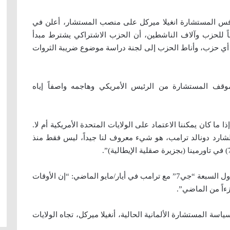
فس المستشارة انغيلا ميركل على منصب المستشار، أعلن في
ذي صفق له لنحو عشر دقائق 635 مندوباً للحزب وآلاف الناشطين، أن الحزب الاشتراكي يشترط مبدأ
ع أي حزب، وأناط الحزب إلى لجنة دراسة موضوع ضريبة الثروات
وقف المستشارة من الرئيس الأمريكي وهاجمه واصفاً إياه
 ما كان يمكننا الاعتماد على الولايات المتحدة الأمريكية أم لا.
الشارد دونالد ترامب، هو شيء معروف لنا جيداً، ليس فقط منذ
ويذكر أن ميركل صرحت بعد إخفاق قمة مجموعة الدول السبعة “جي7” مع ترامب في أيار/مايو الماضي: “إن الأوقات
ءاً من الماضي”.
سة المستشارة الألمانية الحالية، أنغيلا ميركل، تجاه الولايات