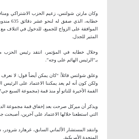
وكان مارتن شولتس، زعيم الحزب الاشتراكي ومنا
خطابه، ال
الموافقة على الزواج للجميع، للدخول في ائتلاف م
المثير للجدل.
وخلال خطابه في المؤتمر، انتقد رئيس الحزب م
بـ”الرئيس الهائم على وجه”.
وعلق شولتس قائلاً: “كان يمكن أيضاً قول: لا نعرف إذا
ولكن كون أنه لم يعد يمكننا الاعتماد على الرئيس 
القمة الأخيرة للناتو أو منذ قمة (مجموعة السبع جي7) في تاورمينا (بجزيرة صقلية الإيطالية)”.
التي استطعنا خلالها الاعتماد على آخرين، أصبحت جز
وانتقد المستشار الألماني السابق، غرهارد شرودر، سيا
المتحدة الأمريكية.