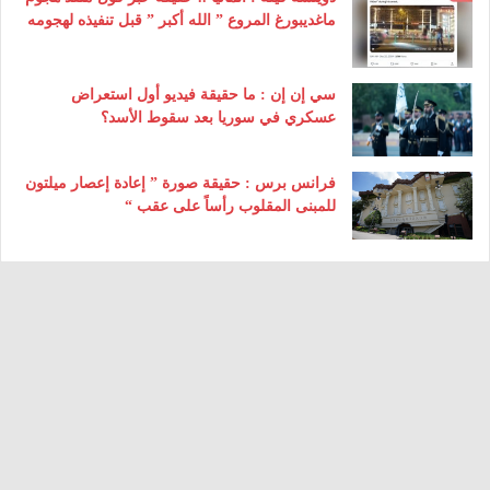
ماغديبورغ المروع ” الله أكبر ” قبل تنفيذه لهجومه
سي إن إن : ما حقيقة فيديو أول استعراض
عسكري في سوريا بعد سقوط الأسد؟
فرانس برس : حقيقة صورة ” إعادة إعصار ميلتون
للمبنى المقلوب رأساً على عقب “