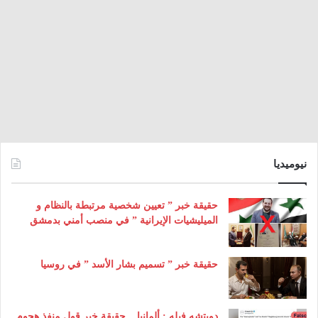
نيوميديا
حقيقة خبر ” تعيين شخصية مرتبطة بالنظام و
الميليشيات الإيرانية ” في منصب أمني بدمشق
حقيقة خبر ” تسميم بشار الأسد ” في روسيا
دويتشه فيله : ألمانيا .. حقيقة خبر قول منفذ هجوم