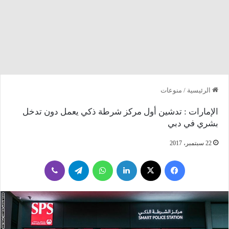
الرئيسية
/
منوعات
الإمارات : تدشين أول مركز شرطة ذكي يعمل دون تدخل
بشري في دبي
22 سبتمبر، 2017
فيسبوك
‫X
لينكدإن
واتساب
تيلقرام
ڤايبر