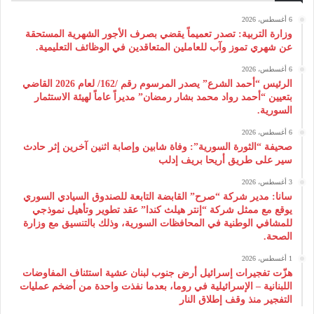
6 أغسطس، 2026
وزارة التربية: تصدر تعميماً يقضي بصرف الأجور الشهرية المستحقة
عن شهري تموز وآب للعاملين المتعاقدين في الوظائف التعليمية.
6 أغسطس، 2026
الرئيس “أحمد الشرع” يصدر المرسوم رقم /162/ لعام 2026 ‌القاضي
بتعيين “أحمد رواد محمد بشار رمضان” مديراً عاماً لهيئة ‌الاستثمار
السورية.
6 أغسطس، 2026
صحيفة “الثورة السورية”: وفاة شابين وإصابة اثنين آخرين إثر حادث
سير على طريق أريحا بريف إدلب
3 أغسطس، 2026
سانا: مدير شركة “صرح” القابضة التابعة للصندوق السيادي السوري
يوقع مع ممثل شركة “إنتر هيلث كندا” عقد تطوير وتأهيل نموذجي
للمشافي الوطنية في المحافظات السورية، وذلك بالتنسيق مع وزارة
الصحة.
1 أغسطس، 2026
هزّت تفجيرات إسرائيل أرض جنوب لبنان عشية استئناف المفاوضات
اللبنانية – الإسرائيلية في روما، بعدما نفذت واحدة من أضخم عمليات
التفجير منذ وقف إطلاق النار