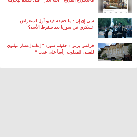
ماغديبورغ المروع ” الله أكبر ” قبل تنفيذه لهجومه
سي إن إن : ما حقيقة فيديو أول استعراض
عسكري في سوريا بعد سقوط الأسد؟
فرانس برس : حقيقة صورة ” إعادة إعصار ميلتون
للمبنى المقلوب رأساً على عقب “