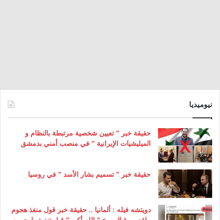
نيوميديا
حقيقة خبر ” تعيين شخصية مرتبطة بالنظام و
الميليشيات الإيرانية ” في منصب أمني بدمشق
حقيقة خبر ” تسميم بشار الأسد ” في روسيا
دويتشه فيله : ألمانيا .. حقيقة خبر قول منفذ هجوم