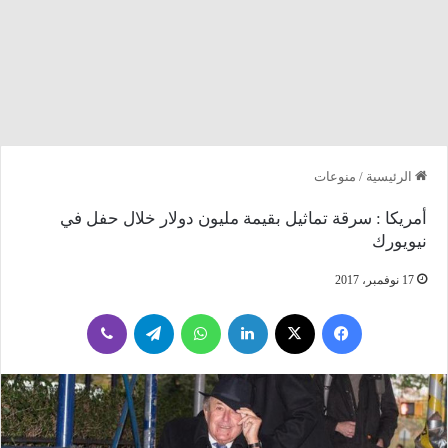
الرئيسية
/
منوعات
أمريكا : سرقة تماثيل بقيمة مليون دولار خلال حفل في
نيويورك
17 نوفمبر، 2017
فيسبوك
‫X
لينكدإن
واتساب
تيلقرام
ڤايبر