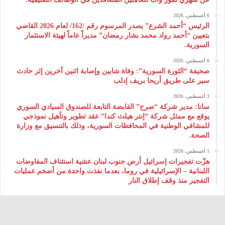
6 أغسطس، 2026
الرئيس “أحمد الشرع” يصدر المرسوم رقم /162/ لعام 2026 ‌القاضي
بتعيين “أحمد رواد محمد بشار رمضان” مديراً عاماً لهيئة ‌الاستثمار
السورية.
6 أغسطس، 2026
صحيفة “الثورة السورية”: وفاة شابين وإصابة اثنين آخرين إثر حادث
سير على طريق أريحا بريف إدلب
3 أغسطس، 2026
سانا: مدير شركة “صرح” القابضة التابعة للصندوق السيادي السوري
يوقع مع ممثل شركة “إنتر هيلث كندا” عقد تطوير وتأهيل نموذجي
للمشافي الوطنية في المحافظات السورية، وذلك بالتنسيق مع وزارة
الصحة.
1 أغسطس، 2026
هزّت تفجيرات إسرائيل أرض جنوب لبنان عشية استئناف المفاوضات
اللبنانية – الإسرائيلية في روما، بعدما نفذت واحدة من أضخم عمليات
التفجير منذ وقف إطلاق النار