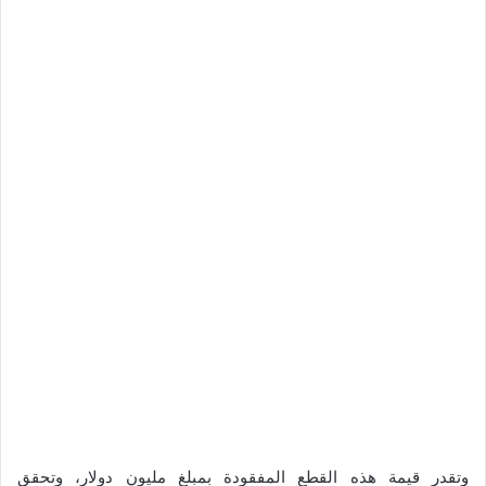
وتقدر قيمة هذه القطع المفقودة بمبلغ مليون دولار، وتحقق