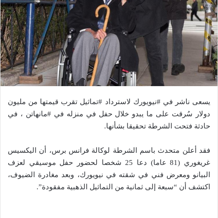
يسعى ناشر في #نيويورك لاسترداد #تماثيل تقرب قيمتها من مليون
دولار سُرقت على ما يبدو خلال حفل في منزله في #مانهاتن ، في
حادثة فتحت الشرطة تحقيقا بشأنها.
فقد أعلن متحدث باسم الشرطة لوكالة فرانس برس، أن اليكسيس
غريغوري (81 عاما) دعا 25 شخصا لحضور حفل موسيقي لعزف
البيانو ومعرض فني في شقته في نيويورك، وبعد مغادرة الضيوف،
اكتشف أن “سبعة إلى ثمانية من التماثيل الذهبية مفقودة”.