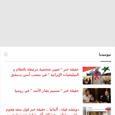
نيوميديا
حقيقة خبر ” تعيين شخصية مرتبطة بالنظام و
الميليشيات الإيرانية ” في منصب أمني بدمشق
حقيقة خبر ” تسميم بشار الأسد ” في روسيا
دويتشه فيله : ألمانيا .. حقيقة خبر قول منفذ هجوم
ماغديبورغ المروع ” الله أكبر ” قبل تنفيذه لهجومه