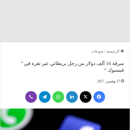
الرئيسية
/
منوعات
سرقة 16 ألف دولار من رجل بريطاني عبر ثغرة في ”
فيسبوك “
27 نوفمبر، 2017
فيسبوك
‫X
لينكدإن
واتساب
تيلقرام
ڤايبر