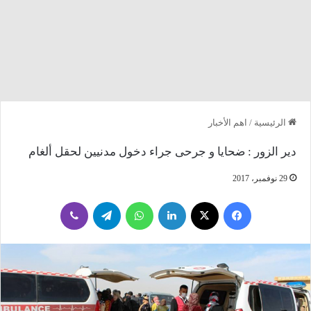
الرئيسية
/
اهم الأخبار
دير الزور : ضحايا و جرحى جراء دخول مدنيين لحقل ألغام
29 نوفمبر، 2017
فيسبوك
‫X
لينكدإن
واتساب
تيلقرام
ڤايبر