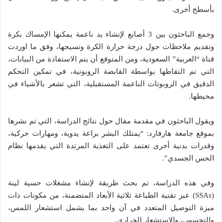
بأسطح أخرى.
وجمع الباحثون بين 3 أصابع لإنشاء يد ناعمة يمكنها الإمساك بكرة
وتقديم ملاحظات حول درجة حرارة الكرة ونسيجها، وفق ما اوردت
قناة “العربية” السعودية، ومن المتوقع أن يتم الاستفادة من البيانات،
التي تم التقاطها بواسطة القابضة الروبوتية، في تمكين التحكم
الدقيق في الروبوتات الناعمة المستقبلية، التي تشعر بالأشياء في
محيطها.
ويقول الباحثون في مقدمة مقال حول نتائج الدراسة، التي تم نشرها
بموقع جامعة هارفارد: “يمتلك البشر براعة يدوية، ومهارات حركية،
وقدرات بدنية أخرى تعتمد على التغذية المرتدة التي يقدمها نظام
الحس الجسدي”.
وفي هذه الدراسة، تم بحث طريقة لإنشاء مشغلات حسية لينة
(SSAs) عبر تقنية الطباعة ثلاثية الأبعاد المتضمنة، من مكونات ذات
ميزة التوصيل المتعدد في آن واحد بما يشمل استشعار اللمس،
والتحسس، والاستشعار الحراري.