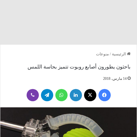
الرئيسية
/
منوعات
باحثون يطورون أصابع روبوت تتميز بحاسة اللمس
14 مارس، 2018
فيسبوك
‫X
لينكدإن
واتساب
تيلقرام
ڤايبر