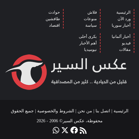
الرئيسية
فلاش
حوادث
ورد الآن
منوعات
طافشين
أخبار سوريا
سياسة
اقتصاد
أخبار ألمانيا
بكرى أحلى
فيديو
أهم الأخبار
مقالات
نيوميديا
الرئيسية
|
اتصل بنا
|
من نحن
|
الشروط والخصوصية
| جميع الحقوق
محفوظة، عكس السير© 2006 - 2026