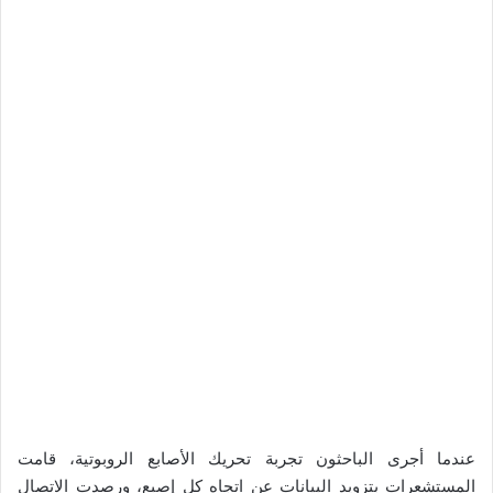
عندما أجرى الباحثون تجربة تحريك الأصابع الروبوتية، قامت
المستشعرات بتزويد البيانات عن اتجاه كل إصبع، ورصدت الاتصال