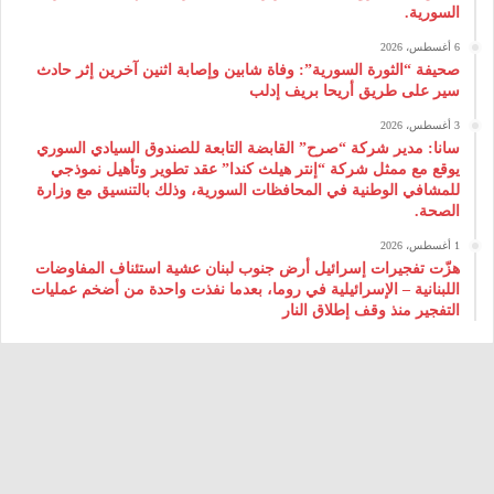
السورية.
6 أغسطس، 2026
صحيفة “الثورة السورية”: وفاة شابين وإصابة اثنين آخرين إثر حادث
سير على طريق أريحا بريف إدلب
3 أغسطس، 2026
سانا: مدير شركة “صرح” القابضة التابعة للصندوق السيادي السوري
يوقع مع ممثل شركة “إنتر هيلث كندا” عقد تطوير وتأهيل نموذجي
للمشافي الوطنية في المحافظات السورية، وذلك بالتنسيق مع وزارة
الصحة.
1 أغسطس، 2026
هزّت تفجيرات إسرائيل أرض جنوب لبنان عشية استئناف المفاوضات
اللبنانية – الإسرائيلية في روما، بعدما نفذت واحدة من أضخم عمليات
التفجير منذ وقف إطلاق النار