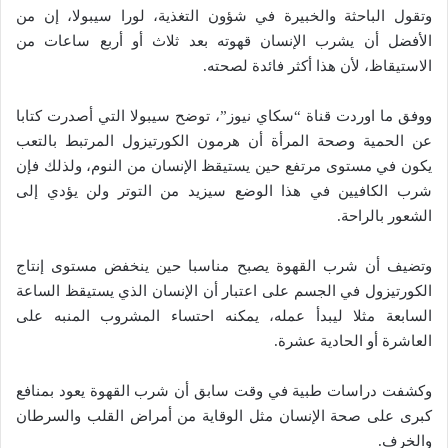
وتقول الباحثة والخبيرة في شؤون التغذية، لورا سيبولا، إن من
الأفضل أن يشرب الإنسان قهوته بعد ثلاث أو أربع ساعات من
الاستيقاظ، لأن هذا أكثر فائدة لصحته.
ووفق ما اوردت قناة “سكاي نيوز”، توضح سيبولا التي أصدرت كتابا
عن الحمية وصحة المرأة أن هرمون الكورتيزول المرتبط بالتعب
يكون في مستوى مرتفع حين يستيقظ الإنسان من النوم، ولذلك فإن
شرب الكافيين في هذا الوضع سيزيد من التوتر ولن يؤدي إلى
الشعور بالراحة.
وتضيف أن شرب القهوة يصبح مناسبا حين ينخفض مستوى إنتاج
الكورتيزول في الجسم على اعتبار أن الإنسان الذي يستيقظ الساعة
السابعة مثلا ليبدأ عمله، يمكنه احتساء المشروب المنبه على
العاشرة أو الحادية عشرة.
وكشفت دراسات طبية في وقت سابق أن شرب القهوة يعود بمنافع
كبرى على صحة الإنسان مثل الوقاية من أمراض القلب والسرطان
والخرف.