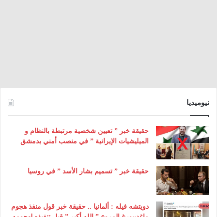
نيوميديا
حقيقة خبر ” تعيين شخصية مرتبطة بالنظام و
الميليشيات الإيرانية ” في منصب أمني بدمشق
حقيقة خبر ” تسميم بشار الأسد ” في روسيا
دويتشه فيله : ألمانيا .. حقيقة خبر قول منفذ هجوم
ماغديبورغ المروع ” الله أكبر ” قبل تنفيذه لهجومه