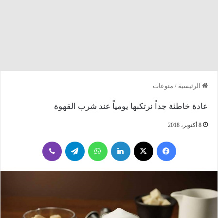
الرئيسية
/
منوعات
عادة خاطئة جداً نرتكبها يومياً عند شرب القهوة
8 أكتوبر، 2018
فيسبوك
‫X
لينكدإن
واتساب
تيلقرام
ڤايبر