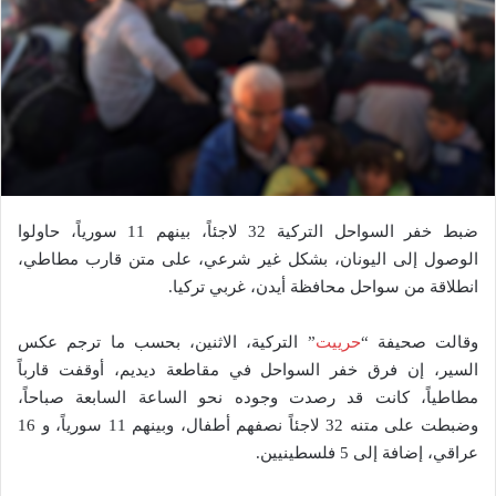
ضبط خفر السواحل التركية 32 لاجئاً، بينهم 11 سورياً، حاولوا
الوصول إلى اليونان، بشكل غير شرعي، على متن قارب مطاطي،
انطلاقة من سواحل محافظة أيدن، غربي تركيا.
وقالت صحيفة “
حرييت
” التركية، الاثنين، بحسب ما ترجم عكس
السير، إن فرق خفر السواحل في مقاطعة ديديم، أوقفت قارباً
مطاطياً، كانت قد رصدت وجوده نحو الساعة السابعة صباحاً،
وضبطت على متنه 32 لاجئاً نصفهم أطفال، وبينهم 11 سورياً، و 16
عراقي، إضافة إلى 5 فلسطينيين.