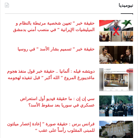
نيوميديا
حقيقة خبر ” تعيين شخصية مرتبطة بالنظام و
الميليشيات الإيرانية ” في منصب أمني بدمشق
حقيقة خبر ” تسميم بشار الأسد ” في روسيا
دويتشه فيله : ألمانيا .. حقيقة خبر قول منفذ هجوم
ماغديبورغ المروع ” الله أكبر ” قبل تنفيذه لهجومه
سي إن إن : ما حقيقة فيديو أول استعراض
عسكري في سوريا بعد سقوط الأسد؟
فرانس برس : حقيقة صورة ” إعادة إعصار ميلتون
للمبنى المقلوب رأساً على عقب “