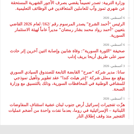
وزارة التربية: تصدر تعميماً يقضي بصرف الأجور الشهرية المستحقة
عن شهري تموز وآب للعاملين المتعاقدين في الوظائف التعليمية.
6 أغسطس، 2026
الرئيس “أحمد الشرع” يصدر المرسوم رقم /162/ لعام 2026 ‌القاضي
بتعيين “أحمد رواد محمد بشار رمضان” مديراً عاماً لهيئة ‌الاستثمار
السورية.
6 أغسطس، 2026
صحيفة “الثورة السورية”: وفاة شابين وإصابة اثنين آخرين إثر حادث
سير على طريق أريحا بريف إدلب
3 أغسطس، 2026
سانا: مدير شركة “صرح” القابضة التابعة للصندوق السيادي السوري
يوقع مع ممثل شركة “إنتر هيلث كندا” عقد تطوير وتأهيل نموذجي
للمشافي الوطنية في المحافظات السورية، وذلك بالتنسيق مع وزارة
الصحة.
1 أغسطس، 2026
هزّت تفجيرات إسرائيل أرض جنوب لبنان عشية استئناف المفاوضات
اللبنانية – الإسرائيلية في روما، بعدما نفذت واحدة من أضخم عمليات
التفجير منذ وقف إطلاق النار