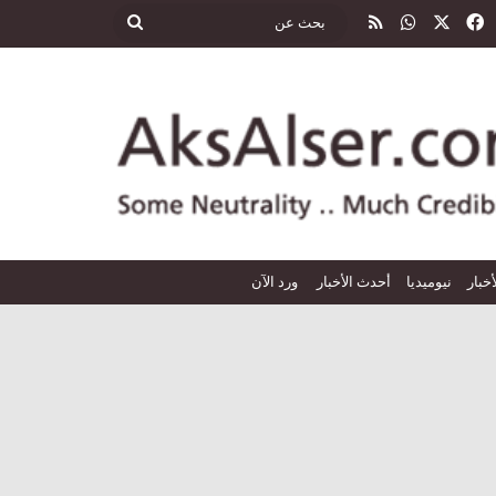
‫X
فيسبوك
واتساب
ملخص الموقع RSS
بحث
عن
أخبار
نيوميديا
أحدث الأخبار
ورد الآن