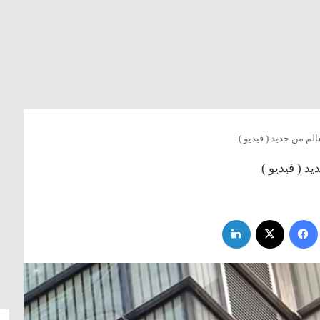
لم من جديد ( فيديو )
د ( فيديو )
فيسبوك
‫X
لينكدإن