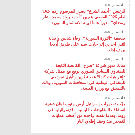
6 أغسطس، 2026
الرئيس “أحمد الشرع” يصدر المرسوم رقم /162/
لعام 2026 ‌القاضي بتعيين “أحمد رواد محمد بشار
رمضان” مديراً عاماً لهيئة ‌الاستثمار السورية.
6 أغسطس، 2026
صحيفة “الثورة السورية”: وفاة شابين وإصابة
اثنين آخرين إثر حادث سير على طريق أريحا
بريف إدلب
3 أغسطس، 2026
سانا: مدير شركة “صرح” القابضة التابعة
للصندوق السيادي السوري يوقع مع ممثل شركة
“إنتر هيلث كندا” عقد تطوير وتأهيل نموذجي
للمشافي الوطنية في المحافظات السورية، وذلك
بالتنسيق مع وزارة الصحة.
1 أغسطس، 2026
هزّت تفجيرات إسرائيل أرض جنوب لبنان عشية
استئناف المفاوضات اللبنانية – الإسرائيلية في
روما، بعدما نفذت واحدة من أضخم عمليات
التفجير منذ وقف إطلاق النار