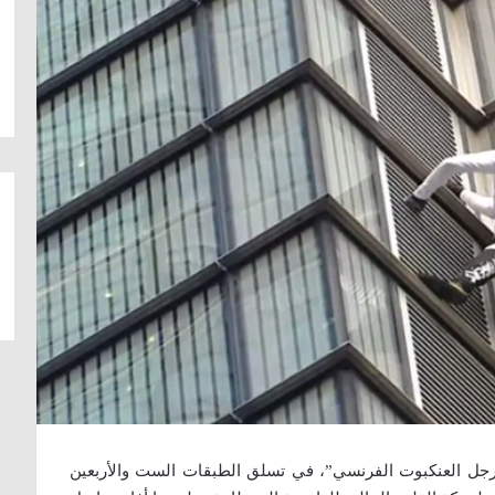
لبالغ 56 عاماً والملقب “الرجل العنكبوت الفرنسي”، في تسلق الطبقات الست والأربعين