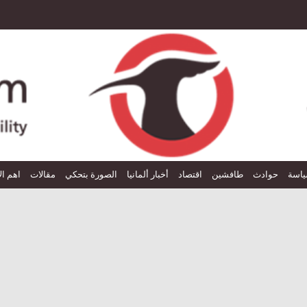
اسة
حوادث
طافشين
اقتصاد
أخبار ألمانيا
الصورة بتحكي
مقالات
اهم ال