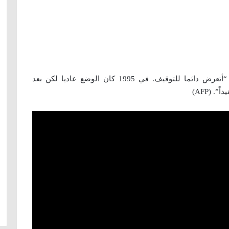
وهو كان يتوقع الخاتمة حتى قبل التسلق، إذ قال “أتعرض دائما للتوقيف. في 1995 كان الوضع عاديا لكن بعد