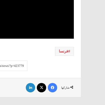
فرنسا
فيسبوك
‫X
لينكدإن
شاركها