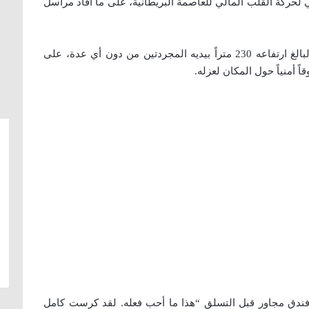
 لحركة القلب المالي للعاصمة البريطانية، على ما أفاد مراسل
وأمضى روبير حوالي ساعة في تسلق برج هيرون البالغ ارتفاعه 230 متراً بيديه المجردتين من دون أي عدة، على
أمنياً حول المكان لعزله.
ندق مجاور قبل التسلق “هذا ما أحب فعله. لقد كرست كامل