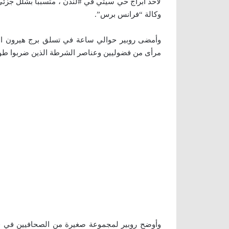
لأحد أبراج حي سيتي في #لندن ، متسبباً بشلل جزئي
وكالة “فرانس برس”.
مرأى من فضوليين وعناصر الشرطة الذين ضربوا طوقاً 
وأوضح روبير لمجموعة صغيرة من الصحافيين في ف