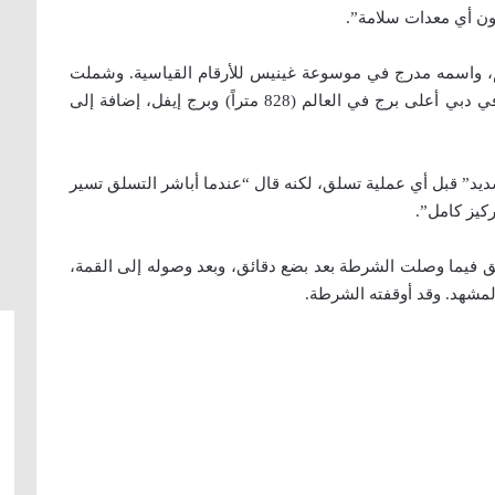
دون أي معدات سلامة”.
لم، واسمه مدرج في موسوعة غينيس للأرقام القياسية. وشملت
إنجازاته خصوصا في هذا المجال تسلق برج خليفة في دبي أعلى برج في العالم (828 متراً) وبرج إيفل، إضافة إلى
ديد” قبل أي عملية تسلق، لكنه قال “عندما أباشر التسلق تسير
كيز كامل”.
 فيما وصلت الشرطة بعد بضع دقائق، وبعد وصوله إلى القمة،
المشهد. وقد أوقفته الشرطة.