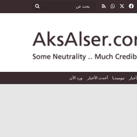
‫X
فيسبوك
واتساب
ملخص الموقع RSS
بحث
عن
أخبار
نيوميديا
أحدث الأخبار
ورد الآن