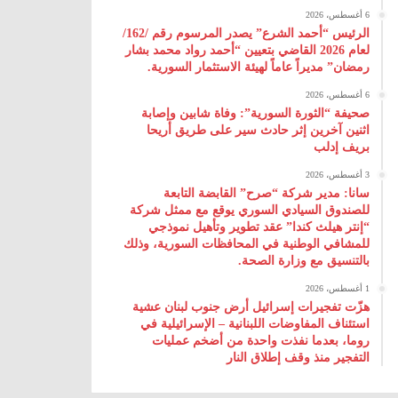
6 أغسطس، 2026
الرئيس “أحمد الشرع” يصدر المرسوم رقم /162/
لعام 2026 ‌القاضي بتعيين “أحمد رواد محمد بشار
رمضان” مديراً عاماً لهيئة ‌الاستثمار السورية.
6 أغسطس، 2026
صحيفة “الثورة السورية”: وفاة شابين وإصابة
اثنين آخرين إثر حادث سير على طريق أريحا
بريف إدلب
3 أغسطس، 2026
سانا: مدير شركة “صرح” القابضة التابعة
للصندوق السيادي السوري يوقع مع ممثل شركة
“إنتر هيلث كندا” عقد تطوير وتأهيل نموذجي
للمشافي الوطنية في المحافظات السورية، وذلك
بالتنسيق مع وزارة الصحة.
1 أغسطس، 2026
هزّت تفجيرات إسرائيل أرض جنوب لبنان عشية
استئناف المفاوضات اللبنانية – الإسرائيلية في
روما، بعدما نفذت واحدة من أضخم عمليات
التفجير منذ وقف إطلاق النار