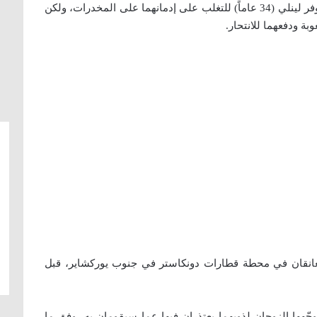
كانت ميلسا وود (27 عاماً) تكافح هي وزوجها كريستوفر لينلي (34 عاماً) للتغلب على إدمانهما على المخدرات، ولكن
بة ودفعهما للانتحار.
تعانقان في محطة قطارات دونكاستر في جنوب يوركشاير، قبل
ّهها الزوجان لذويهما يعتذران فيها عما سيقومان به، وفق ما