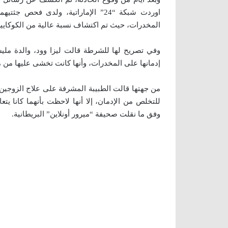
اوردت شبكة “24” الإماراتية، ولدى 
المخدرات، حيث تم اكتشاف نسبة عالية من الكوكايي
وفي تصريح لها للشرطة قالت ليزا وود، والدة ملي
إدمانها على المخدرات، وأنها كانت تخشى عليها من م
من جهتها قالت الطبيبة المشرفة على علاج الزوجين من
للتخلص من الإدمان، إلا أنها لاحظت بأنهما كانا ي
وفق ما نقلت صحيفة “ميرور أونلاين” البريطانية.