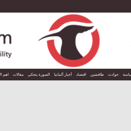
اسة
حوادث
طافشين
اقتصاد
أخبار ألمانيا
الصورة بتحكي
مقالات
اهم ال