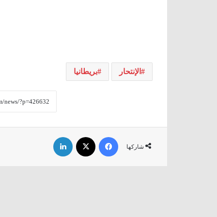
الإنتحار
بريطانيا
فيسبوك
‫X
لينكدإن
شاركها