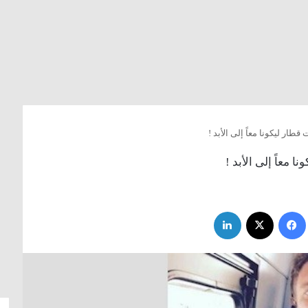
ار ليكونا معاً إلى الأبد !
 معاً إلى الأبد !
فيسبوك
‫X
لينكدإن