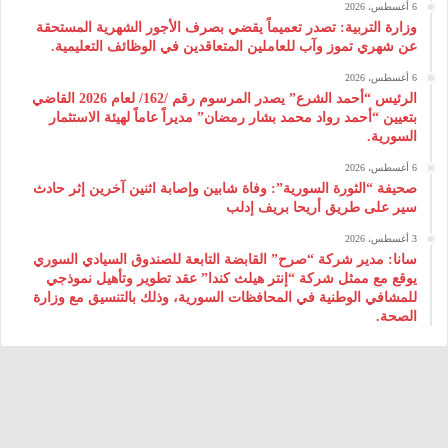
6 أغسطس، 2026
وزارة التربية: تصدر تعميماً يقضي بصرف الأجور الشهرية المستحقة
عن شهري تموز وآب للعاملين المتعاقدين في الوظائف التعليمية.
6 أغسطس، 2026
الرئيس “أحمد الشرع” يصدر المرسوم رقم /162/ لعام 2026 ‌القاضي
بتعيين “أحمد رواد محمد بشار رمضان” مديراً عاماً لهيئة ‌الاستثمار
السورية.
6 أغسطس، 2026
صحيفة “الثورة السورية”: وفاة شابين وإصابة اثنين آخرين إثر حادث
سير على طريق أريحا بريف إدلب
3 أغسطس، 2026
سانا: مدير شركة “صرح” القابضة التابعة للصندوق السيادي السوري
يوقع مع ممثل شركة “إنتر هيلث كندا” عقد تطوير وتأهيل نموذجي
للمشافي الوطنية في المحافظات السورية، وذلك بالتنسيق مع وزارة
الصحة.