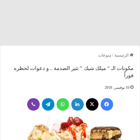
الرئيسية
/
منوعات
مكونات الـ ” ميلك شيك ” تثير الصدمة .. و دعوات لحظره
فوراً
16 نوفمبر، 2018
فيسبوك
‫X
لينكدإن
واتساب
تيلقرام
ڤايبر