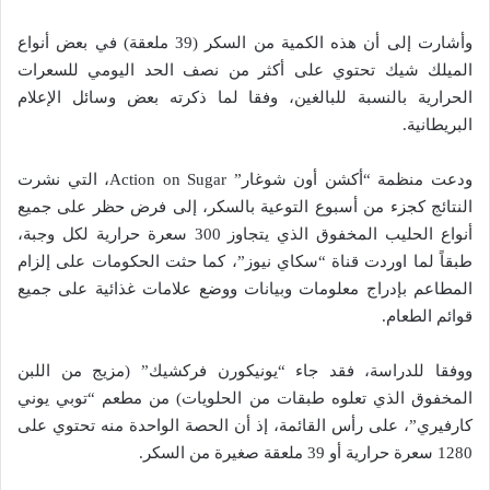
وأشارت إلى أن هذه الكمية من السكر (39 ملعقة) في بعض أنواع
الميلك شيك تحتوي على أكثر من نصف الحد اليومي للسعرات
الحرارية بالنسبة للبالغين، وفقا لما ذكرته بعض وسائل الإعلام
البريطانية.
ودعت منظمة “أكشن أون شوغار” Action on Sugar، التي نشرت
النتائج كجزء من أسبوع التوعية بالسكر، إلى فرض حظر على جميع
أنواع الحليب المخفوق الذي يتجاوز 300 سعرة حرارية لكل وجبة،
طبقاً لما اوردت قناة “سكاي نيوز”، كما حثت الحكومات على إلزام
المطاعم بإدراج معلومات وبيانات ووضع علامات غذائية على جميع
قوائم الطعام.
ووفقا للدراسة، فقد جاء “يونيكورن فركشيك” (مزيج من اللبن
المخفوق الذي تعلوه طبقات من الحلويات) من مطعم “توبي يوني
كارفيري”، على رأس القائمة، إذ أن الحصة الواحدة منه تحتوي على
1280 سعرة حرارية أو 39 ملعقة صغيرة من السكر.