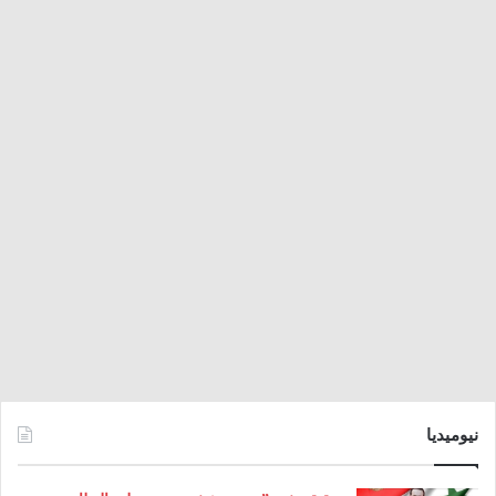
نيوميديا