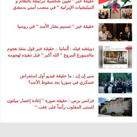
حقيقة خبر ” تعيين شخصية مرتبطة بالنظام و
الميليشيات الإيرانية ” في منصب أمني بدمشق
حقيقة خبر ” تسميم بشار الأسد ” في روسيا
دويتشه فيله : ألمانيا .. حقيقة خبر قول منفذ هجوم
ماغديبورغ المروع ” الله أكبر ” قبل تنفيذه لهجومه
سي إن إن : ما حقيقة فيديو أول استعراض
عسكري في سوريا بعد سقوط الأسد؟
فرانس برس : حقيقة صورة ” إعادة إعصار ميلتون
للمبنى المقلوب رأساً على عقب “