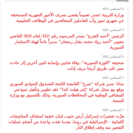
6 أغسطس، 2026
وزارة التربية: تصدر تعميماً يقضي بصرف الأجور الشهرية المستحقة
عن شهري تموز وآب للعاملين المتعاقدين في الوظائف التعليمية.
6 أغسطس، 2026
الرئيس “أحمد الشرع” يصدر المرسوم رقم /162/ لعام 2026 ‌القاضي
بتعيين “أحمد رواد محمد بشار رمضان” مديراً عاماً لهيئة ‌الاستثمار
السورية.
6 أغسطس، 2026
صحيفة “الثورة السورية”: وفاة شابين وإصابة اثنين آخرين إثر حادث
سير على طريق أريحا بريف إدلب
3 أغسطس، 2026
سانا: مدير شركة “صرح” القابضة التابعة للصندوق السيادي السوري
يوقع مع ممثل شركة “إنتر هيلث كندا” عقد تطوير وتأهيل نموذجي
للمشافي الوطنية في المحافظات السورية، وذلك بالتنسيق مع وزارة
الصحة.
1 أغسطس، 2026
هزّت تفجيرات إسرائيل أرض جنوب لبنان عشية استئناف المفاوضات
اللبنانية – الإسرائيلية في روما، بعدما نفذت واحدة من أضخم عمليات
التفجير منذ وقف إطلاق النار