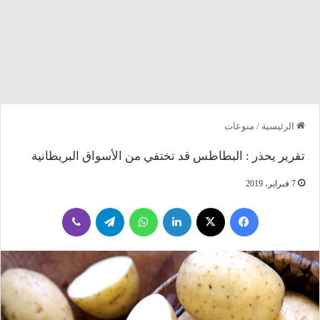
الرئيسية
/
منوعات
تقرير يحذر : البطاطس قد تختفي من الأسواق البريطانية
7 فبراير، 2019
فيسبوك
‫X
لينكدإن
واتساب
تيلقرام
ڤايبر