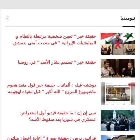
نيوميديا
حقيقة خبر ” تعيين شخصية مرتبطة بالنظام و
الميليشيات الإيرانية ” في منصب أمني بدمشق
حقيقة خبر ” تسميم بشار الأسد ” في روسيا
دويتشه فيله : ألمانيا .. حقيقة خبر قول منفذ هجوم
ماغديبورغ المروع ” الله أكبر ” قبل تنفيذه لهجومه
سي إن إن : ما حقيقة فيديو أول استعراض
عسكري في سوريا بعد سقوط الأسد؟
فرانس برس : حقيقة صورة ” إعادة إعصار ميلتون