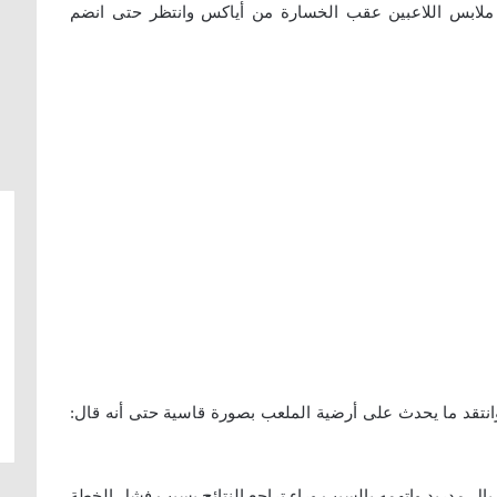
 ملابس اللاعبين عقب الخسارة من أياكس وانتظر حتى انضم
وانتقد ما يحدث على أرضية الملعب بصورة قاسية حتى أنه قال:
 مدريد واتهمه بالسبب وراء تراجع النتائج بسبب فشل الخطة