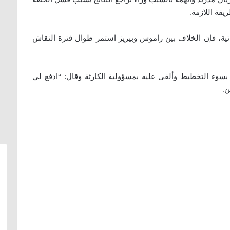
قة اللازمة.
فة، وفق ما نقلت شبكة “24” الإماراتية، فإن الخلاف بين راموس وبيريز استمر طوال فترة النقاش
بسوء التخطيط وألقى عليه بمسؤولية الكارثة وقال: “ادفع لي
ن.