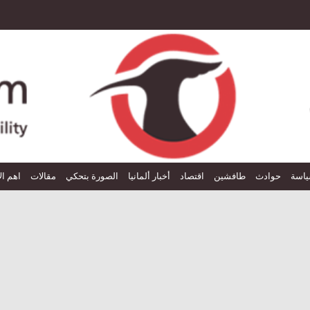
اسة
حوادث
طافشين
اقتصاد
أخبار ألمانيا
الصورة بتحكي
مقالات
اهم ال