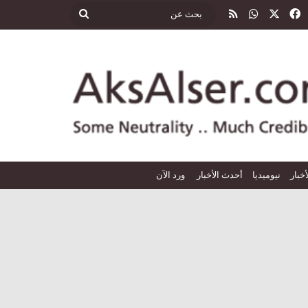
‫X
فيسبوك
واتساب
ملخص الموقع RSS
بحث
عن
أخبار
نيوميديا
أحدث الأخبار
ورد الآن