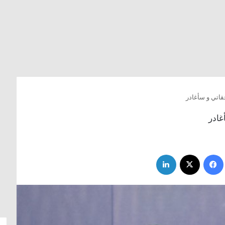
اتي و سأغادر
غادر
فيسبوك
‫X
لينكدإن