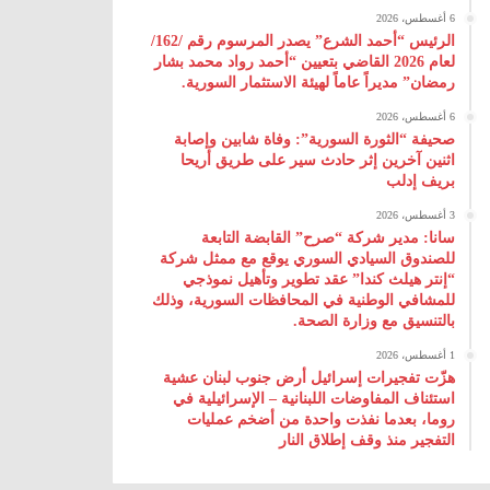
6 أغسطس، 2026
الرئيس “أحمد الشرع” يصدر المرسوم رقم /162/
لعام 2026 ‌القاضي بتعيين “أحمد رواد محمد بشار
رمضان” مديراً عاماً لهيئة ‌الاستثمار السورية.
6 أغسطس، 2026
صحيفة “الثورة السورية”: وفاة شابين وإصابة
اثنين آخرين إثر حادث سير على طريق أريحا
بريف إدلب
3 أغسطس، 2026
سانا: مدير شركة “صرح” القابضة التابعة
للصندوق السيادي السوري يوقع مع ممثل شركة
“إنتر هيلث كندا” عقد تطوير وتأهيل نموذجي
للمشافي الوطنية في المحافظات السورية، وذلك
بالتنسيق مع وزارة الصحة.
1 أغسطس، 2026
هزّت تفجيرات إسرائيل أرض جنوب لبنان عشية
استئناف المفاوضات اللبنانية – الإسرائيلية في
روما، بعدما نفذت واحدة من أضخم عمليات
التفجير منذ وقف إطلاق النار