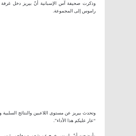
وذكرت صحيفة آس الإسبانية أنّ بيريز دخل غرفة
راموس إلى المجموعة.
وتحدث بيريز عن مستوى اللاعبين والنتائج السلبية 
“عار عليكم هذا الأداء”.
وأوضحت أنّ راموس خرج عن شعوره وهاجم رئيس ريال