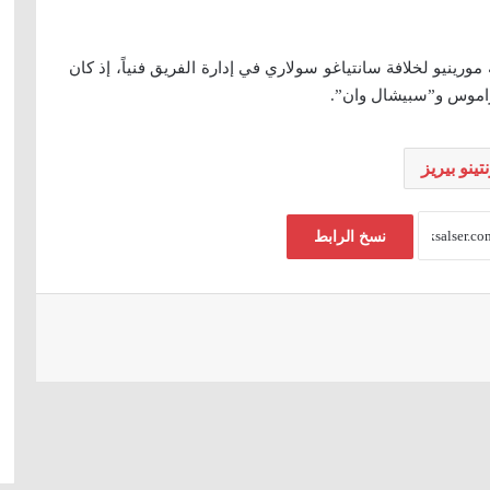
مورينيو لخلافة سانتياغو سولاري في إدارة الفريق فنياً، إذ كان
ن راموس و”سبيشال وان”.
تينو بيريز
نسخ الرابط