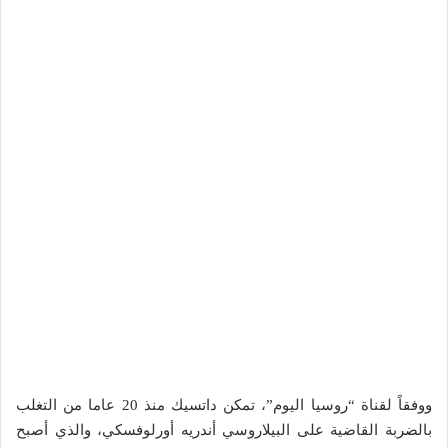
ووفقاً لقناة “روسيا اليوم”، تمكن داتسيك منذ 20 عاما من التغلب
بالضربة القاضية على البيلاروسي أندريه أورلوفسكي، والذي أصبح