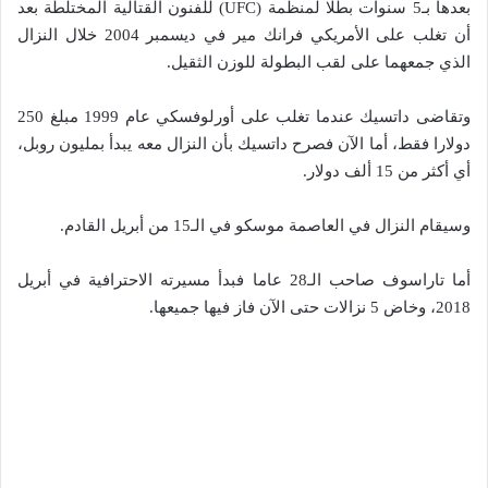
بعدها بـ5 سنوات بطلا لمنظمة (UFC) للفنون القتالية المختلطة بعد
أن تغلب على الأمريكي فرانك مير في ديسمبر 2004 خلال النزال
الذي جمعهما على لقب البطولة للوزن الثقيل.
وتقاضى داتسيك عندما تغلب على أورلوفسكي عام 1999 مبلغ 250
دولارا فقط، أما الآن فصرح داتسيك بأن النزال معه يبدأ بمليون روبل،
أي أكثر من 15 ألف دولار.
وسيقام النزال في العاصمة موسكو في الـ15 من أبريل القادم.
أما تاراسوف صاحب الـ28 عاما فبدأ مسيرته الاحترافية في أبريل
2018، وخاض 5 نزالات حتى الآن فاز فيها جميعها.