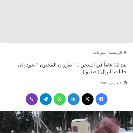
الرئيسية
/
منوعات
بعد 12 عاماً في السجن .. ” طرزان المجنون ” يعود إلى
حلبات النزال ( فيديو )
31 مارس، 2019
فيسبوك
‫X
لينكدإن
واتساب
تيلقرام
ڤايبر