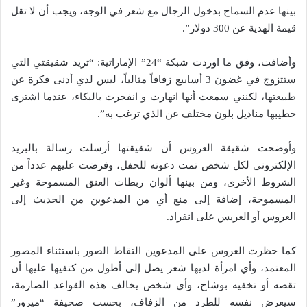
بينها عدم السماح بدخول الرجال مع شعر في الوجه، ويجب أن لا تقل
قيمة الهدية عن 300 دولار”.
وأضافت، وفق ما اوردت شبكة “24” الإماراتية: “تريد شقيقتي التي
ستتزوج في غضون 3 أسابيع زفافاً مثالياً، ليس لدي أدنى فكرة عن
طبيعتها، لكنني سمعت أنها انهارت و انفجرت بالبكاء، عندما اشترى
خطيبها مناديل بلون مختلف عن الذي ترغب به”.
وأوضحت شقيقة العروس أن شقيقتها أرسلت رسالة بالبريد
الإلكتروني لكل شخص تمت دعوته للحفل، وفرضت عليهم عدداً من
الشروط الأخرى، ومن بينها ألوان ربطات العنق المسموحة وغير
المسموحة، إضافة إلى منع أي من المدعوين من الحديث إلى
العروس أو العريس على انفراد.
كما حظرت العروس على المدعوين التقاط الصور باستثناء المصور
المعتمد، وأي امرأة لديها شعر يصل إلى أطول من كتفيها عليها أن
تقصه أو تخفيه بوشاح، وأي شخص يخالف هذه القواعد الصارمة،
سيعرض نفسه للطرد من الزفاف، بحسب صحيفة “ميرور”