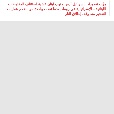
هزّت تفجيرات إسرائيل أرض جنوب لبنان عشية استئناف المفاوضات
اللبنانية – الإسرائيلية في روما، بعدما نفذت واحدة من أضخم عمليات
التفجير منذ وقف إطلاق النار