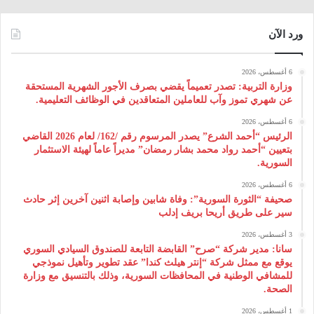
ورد الآن
6 أغسطس، 2026
وزارة التربية: تصدر تعميماً يقضي بصرف الأجور الشهرية المستحقة
عن شهري تموز وآب للعاملين المتعاقدين في الوظائف التعليمية.
6 أغسطس، 2026
الرئيس “أحمد الشرع” يصدر المرسوم رقم /162/ لعام 2026 ‌القاضي
بتعيين “أحمد رواد محمد بشار رمضان” مديراً عاماً لهيئة ‌الاستثمار
السورية.
6 أغسطس، 2026
صحيفة “الثورة السورية”: وفاة شابين وإصابة اثنين آخرين إثر حادث
سير على طريق أريحا بريف إدلب
3 أغسطس، 2026
سانا: مدير شركة “صرح” القابضة التابعة للصندوق السيادي السوري
يوقع مع ممثل شركة “إنتر هيلث كندا” عقد تطوير وتأهيل نموذجي
للمشافي الوطنية في المحافظات السورية، وذلك بالتنسيق مع وزارة
الصحة.
1 أغسطس، 2026