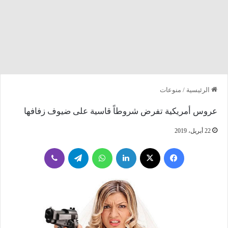
الرئيسية
/
منوعات
عروس أمريكية تفرض شروطاً قاسية على ضيوف زفافها
22 أبريل، 2019
فيسبوك
‫X
لينكدإن
واتساب
تيلقرام
ڤايبر