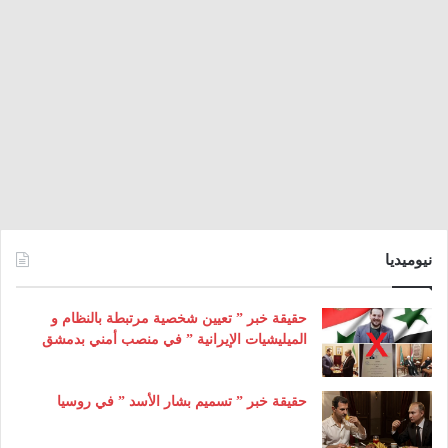
نيوميديا
حقيقة خبر ” تعيين شخصية مرتبطة بالنظام و
الميليشيات الإيرانية ” في منصب أمني بدمشق
حقيقة خبر ” تسميم بشار الأسد ” في روسيا