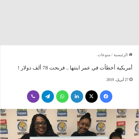
الرئيسية
/
منوعات
أمريكية أخطأت في عمر ابنتها .. فربحت 78 ألف دولار !
27 أبريل، 2019
فيسبوك
‫X
لينكدإن
واتساب
تيلقرام
ڤايبر