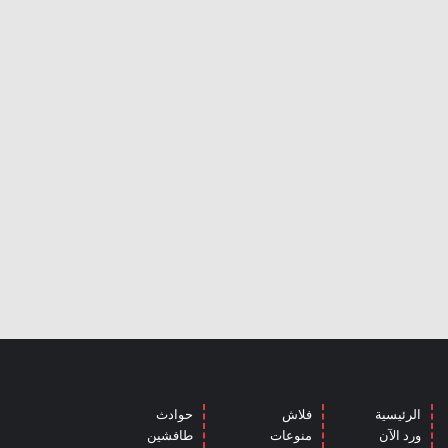
الرئيسية
فلاش
حوادث
ورد الآن
منوعات
طافشين