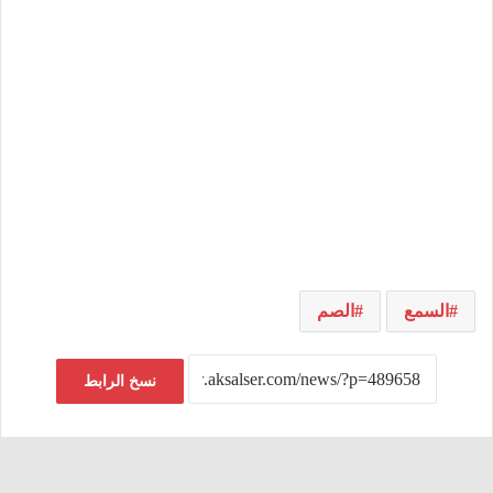
السمع
الصم
نسخ الرابط