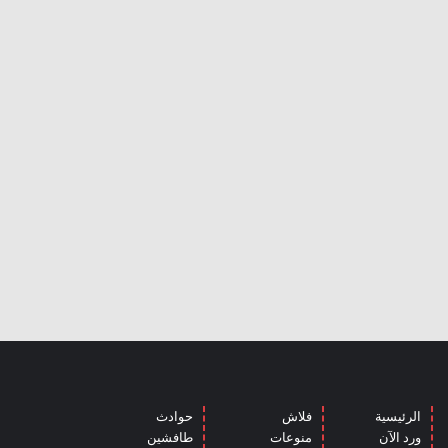
الرئيسية
فلاش
حوادث
ورد الآن
منوعات
طافشين