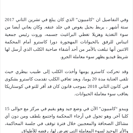
وفي التفاصيل ان “كامبيون” الذي كان يبلغ في تشرين الثاني 2017
ستة أشهر ، يربط بحبل يغوص في جلد عنقه. وكان يعاني أيضا من
سوء التغذية وهزيلا تغطي البراغيث جسمه، وروت رئيس جمعية
اتيناس للرفق بالحيوانات المهجورة دورا كاسترو أمام المحكمة
الاثنين أنها تبلغت بالأمر من أحد أشقاء صاحبة الكلب الذي أرسل لها
شريط فيديو يظهر سوء معاملة الجرو.
وقد تحركت كاسترو يومها وأخذت الكلب إلى طبيب بيطري حيث
تلقى العناية مدة 20 يوما، وبعد تعافي الكلب تقدمت كاسترو بشكوى
في كانون الثاني 2018 بموجب قانون كان قد أقر للتو في كوستاريكا
يعاقب سوء معاملة الحيوانات.
ويبدو “كامبيون” الآن في وضع جيد وهو يقيم في مركز مع حوالى 15
كلبا آخر. وهو تجول في أرجاء المحكمة واجتمع بلطف ومن دون أي
مشاكل الصحافة والمعجبين خلال فترة توقف في جلسة المحاكمة،
والأثر الوحيد لسوء المعاملة التي تعرض لها، رفضه للأطواق.