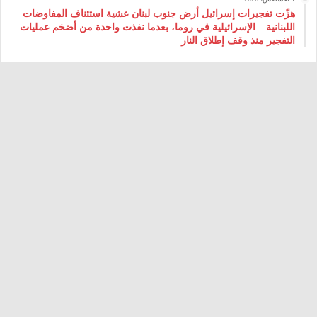
هزّت تفجيرات إسرائيل أرض جنوب لبنان عشية استئناف المفاوضات
اللبنانية – الإسرائيلية في روما، بعدما نفذت واحدة من أضخم عمليات
التفجير منذ وقف إطلاق النار