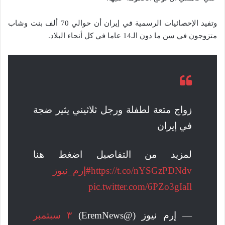
وتفيد الإحصائيات الرسمية في إيران أن حوالي 70 ألف بنت وشاب
متزوجون في سن ما دون الـ14 عاما في كل أنحاء البلاد.
زواج متعة لطفلة ورجل ثلاثيني يثير ضجة
في إيران
لمزيد من التفاصيل اضغط هنا
https://t.co/nYSGzPDNdv
#إرم_نيوز
pic.twitter.com/6PZo3gIaIl
— إرم نيوز (@EremNews)
٣ سبتمبر