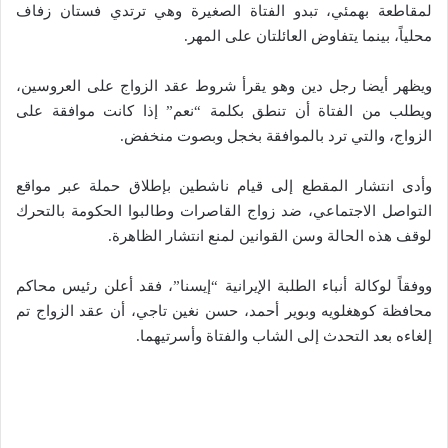
لمقاطعة بهمئي، تبدو الفتاة الصغيرة وهي ترتدي فستان زفاف
محلياً، بينما يتفاوض العائلتان على المهر.
ويظهر أيضا رجل دين وهو يقرأ شروط عقد الزواج على العروسين،
ويطلب من الفتاة أن تنطق بكلمة “نعم” إذا كانت موافقة على
الزواج، والتي ترد بالموافقة بخجل وبصوت منخفض.
وأدى انتشار المقطع إلى قيام ناشطين بإطلاق حملة عبر مواقع
التواصل الاجتماعي، ضد زواج القاصرات وطالبوا الحكومة بالتحرك
لوقف هذه الحالة وسن القوانين لمنع انتشار الظاهرة.
ووفقاً لوكالة أنباء الطلبة الإيرانية “إيسنا”، فقد أعلن رئيس محاكم
محافظة كوهغلويه وبوير أحمد، حسن نغين تاجي، أن عقد الزواج تم
إلغاءه بعد التحدث إلى الشاب والفتاة وأسرتيهما.