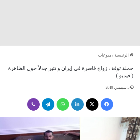
الرئيسية
/
منوعات
حملة توقف زواج قاصرة في إيران و تثير جدلاً حول الظاهرة
( فيديو )
5 سبتمبر، 2019
فيسبوك
‫X
لينكدإن
واتساب
تيلقرام
ڤايبر