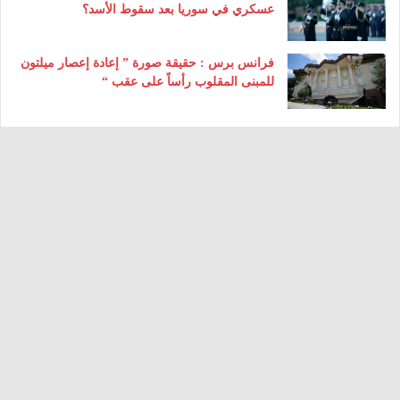
عسكري في سوريا بعد سقوط الأسد؟
فرانس برس : حقيقة صورة ” إعادة إعصار ميلتون
للمبنى المقلوب رأساً على عقب “