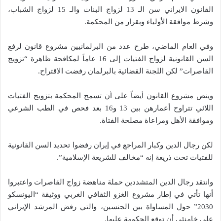
القانون الايراني سن الـ 13 لزواج البنات والـ 15 لزواج الشباب،
وشرط موافقة الأولياء وبقرار من المحكمة.
وفي العام الماضي، طرح عدد من البرلمانيين مشروع قانون لرفع
السن القانونية لزواج الفتيات إلى 16 عاماً لمكافحة ظاهرة “تزويج
القاصرات” لكن اللجنة القضائية بالبرلمان رفضت الاقتراح.
وينص مشروع القانون أيضاً على أن تسمح المحكمة بتزويج الفتيات
اللائي تتراوح أعمارهن بين 13 و16 بعد فحص في الطب الشرعي
وموافقة الأهل ومراعاة مصلحة الفتاة.
لكن رجال الدين وكبار المراجع في إيران رفضوا تحديد السن القانونية
للفتيات تحت ذريعة إنه “مخالف للشريعة الإسلامية”.
وانتقد رجال الدين المتشددين حملة مناهضة زواج القاصرات واعتبروا
أنها تأتي في إطار مشروع الغزو الثقافي الغربي ووثيقة “اليونسكو
2030” حول المساواة بين الجنسين، والتي رفض المرشد الإيراني
علي خامنئي أن توقع الحكومة عليها.