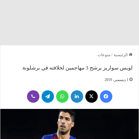
الرئيسية
/
منوعات
لويس سواريز يرشح 3 مهاجمين لخلافته في برشلونة
1 ديسمبر، 2019
فيسبوك
‫X
لينكدإن
واتساب
تيلقرام
ڤايبر