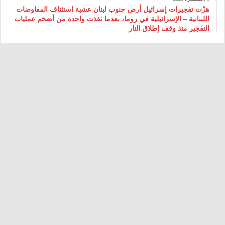
هزّت تفجيرات إسرائيل أرض جنوب لبنان عشية استئناف المفاوضات
اللبنانية – الإسرائيلية في روما، بعدما نفذت واحدة من أضخم عمليات
التفجير منذ وقف إطلاق النار