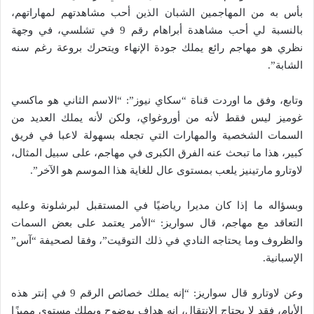
بأس به من المهاجمين الشبان الذين أحب مشاهدتهم لمهاراتهم،
بالنسبة لي أحب مشاهدة أبراهام رقم 9 في تشلسي، في وجهة
نظري هو مهاجم رائع يملك جودة الإنهاء ويتحرك بروعة رغم سنه
الشابة”.
وتابع، وفق ما اوردت قناة “سكاي نيوز”: “الاسم الثاني هو ماكسي
غوميز ليس فقط لأنه من أوروغواي، ولكن لأنه يملك العديد من
السمات الشخصية والمهارات التي تجعله بسهولة لاعبا في فريق
كبير، هذا ما تبحث عنه الفرق الكبرى في مهاجم، على سبيل المثال،
لاوتارو مارتينيز يلعب بمستوى عال للغاية هذا الموسم هو الآخر”.
وبسؤاله ما إذا كان مديرا رياضيًا في المستقبل لبرشلونة وعليه
التعاقد مع مهاجم، قال سواريز: “الأمر يعتمد على بعض السمات
والظروف وما يحتاجه النادي في ذلك التوقيت”، وفقا لصحيفة “آس”
الإسبانية.
وعن لاوتارو قال سواريز: “إنه يملك خصائص الرقم 9 في إنتر هذه
الأيام، فقد لا يحتاج الانتقال، إنه هداف بوضوح ويملك مستوى مميزًا