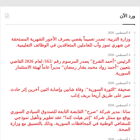
ورد الآن
6 أغسطس، 2026
وزارة التربية: تصدر تعميماً يقضي بصرف الأجور الشهرية المستحقة
عن شهري تموز وآب للعاملين المتعاقدين في الوظائف التعليمية.
6 أغسطس، 2026
الرئيس “أحمد الشرع” يصدر المرسوم رقم /162/ لعام 2026 ‌القاضي
بتعيين “أحمد رواد محمد بشار رمضان” مديراً عاماً لهيئة ‌الاستثمار
السورية.
6 أغسطس، 2026
صحيفة “الثورة السورية”: وفاة شابين وإصابة اثنين آخرين إثر حادث
سير على طريق أريحا بريف إدلب
3 أغسطس، 2026
سانا: مدير شركة “صرح” القابضة التابعة للصندوق السيادي السوري
يوقع مع ممثل شركة “إنتر هيلث كندا” عقد تطوير وتأهيل نموذجي
للمشافي الوطنية في المحافظات السورية، وذلك بالتنسيق مع وزارة
الصحة.
1 أغسطس، 2026