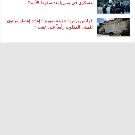
عسكري في سوريا بعد سقوط الأسد؟
فرانس برس : حقيقة صورة ” إعادة إعصار ميلتون
للمبنى المقلوب رأساً على عقب “