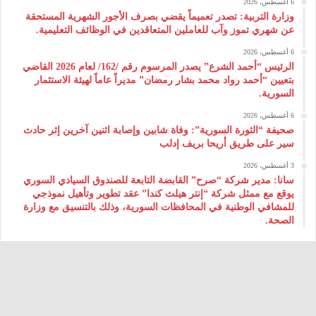
6 أغسطس، 2026
وزارة التربية: تصدر تعميماً يقضي بصرف الأجور الشهرية المستحقة
عن شهري تموز وآب للعاملين المتعاقدين في الوظائف التعليمية.
6 أغسطس، 2026
الرئيس “أحمد الشرع” يصدر المرسوم رقم /162/ لعام 2026 ‌القاضي
بتعيين “أحمد رواد محمد بشار رمضان” مديراً عاماً لهيئة ‌الاستثمار
السورية.
6 أغسطس، 2026
صحيفة “الثورة السورية”: وفاة شابين وإصابة اثنين آخرين إثر حادث
سير على طريق أريحا بريف إدلب
3 أغسطس، 2026
سانا: مدير شركة “صرح” القابضة التابعة للصندوق السيادي السوري
يوقع مع ممثل شركة “إنتر هيلث كندا” عقد تطوير وتأهيل نموذجي
للمشافي الوطنية في المحافظات السورية، وذلك بالتنسيق مع وزارة
الصحة.