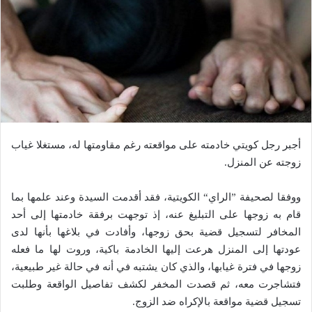
أجبر رجل كويتي خادمته على مواقعته رغم مقاومتها له، مستغلا غياب
زوجته عن المنزل.
ووفقا لصحيفة ”الراي“ الكويتية، فقد أقدمت السيدة وعند علمها بما
قام به زوجها على التبليغ عنه، إذ توجهت برفقة خادمتها إلى أحد
المخافر لتسجيل قضية بحق زوجها، وأفادت في بلاغها بأنها لدى
عودتها إلى المنزل هرعت إليها الخادمة باكية، وروت لها ما فعله
زوجها في فترة غيابها، والذي كان يشتبه في أنه في حالة غير طبيعية،
فتشاجرت معه، ثم قصدت المخفر لكشف تفاصيل الواقعة وطلبت
تسجيل قضية مواقعة بالإكراه ضد الزوج.