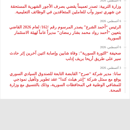
6 أغسطس، 2026
وزارة التربية: تصدر تعميماً يقضي بصرف الأجور الشهرية المستحقة
عن شهري تموز وآب للعاملين المتعاقدين في الوظائف التعليمية.
6 أغسطس، 2026
الرئيس “أحمد الشرع” يصدر المرسوم رقم /162/ لعام 2026 ‌القاضي
بتعيين “أحمد رواد محمد بشار رمضان” مديراً عاماً لهيئة ‌الاستثمار
السورية.
6 أغسطس، 2026
صحيفة “الثورة السورية”: وفاة شابين وإصابة اثنين آخرين إثر حادث
سير على طريق أريحا بريف إدلب
3 أغسطس، 2026
سانا: مدير شركة “صرح” القابضة التابعة للصندوق السيادي السوري
يوقع مع ممثل شركة “إنتر هيلث كندا” عقد تطوير وتأهيل نموذجي
للمشافي الوطنية في المحافظات السورية، وذلك بالتنسيق مع وزارة
الصحة.