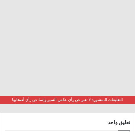
التعليقات المنشورة لا تعبر عن رأي عكس السير وإنما عن رأي أصحابها
تعليق واحد