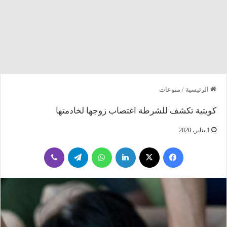
الرئيسية
/
منوعات
كويتية تكشف للشرطة اغتصاب زوجها لخادمتها‎
1 يناير، 2020
فيسبوك
‫X
لينكدإن
واتساب
تيلقرام
ڤايبر