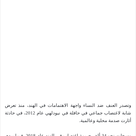
وتصدر العنف ضد النساء واجهة الاهتمامات في الهند، منذ تعرض
شابة لاغتصاب جماعي في حافلة في نيودلهي عام 2012، في حادثة
أثارت صدمة محلية وعالمية.
وسجلت نحو 34 ألف جريمة اغتصاب في الهند عام 2018، فيما يبدي