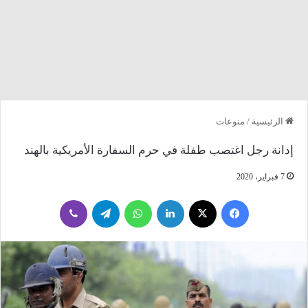
الرئيسية
/
منوعات
إدانة رجل اغتصب طفلة في حرم السفارة الأمريكية بالهند
7 فبراير، 2020
فيسبوك
‫X
لينكدإن
واتساب
تيلقرام
ڤايبر