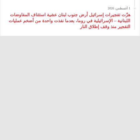
1 أغسطس، 2026
هزّت تفجيرات إسرائيل أرض جنوب لبنان عشية استئناف المفاوضات
اللبنانية – الإسرائيلية في روما، بعدما نفذت واحدة من أضخم عمليات
التفجير منذ وقف إطلاق النار