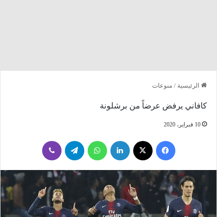
الرئيسية
/
منوعات
كافاني يرفض عرضاً من برشلونة
10 فبراير، 2020
فيسبوك
‫X
لينكدإن
واتساب
تيلقرام
ڤايبر