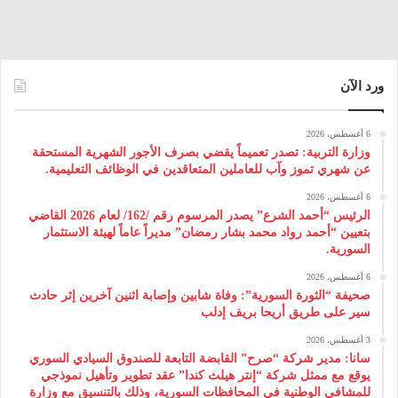
ورد الآن
6 أغسطس، 2026
وزارة التربية: تصدر تعميماً يقضي بصرف الأجور الشهرية المستحقة
عن شهري تموز وآب للعاملين المتعاقدين في الوظائف التعليمية.
6 أغسطس، 2026
الرئيس “أحمد الشرع” يصدر المرسوم رقم /162/ لعام 2026 ‌القاضي
بتعيين “أحمد رواد محمد بشار رمضان” مديراً عاماً لهيئة ‌الاستثمار
السورية.
6 أغسطس، 2026
صحيفة “الثورة السورية”: وفاة شابين وإصابة اثنين آخرين إثر حادث
سير على طريق أريحا بريف إدلب
3 أغسطس، 2026
سانا: مدير شركة “صرح” القابضة التابعة للصندوق السيادي السوري
يوقع مع ممثل شركة “إنتر هيلث كندا” عقد تطوير وتأهيل نموذجي
للمشافي الوطنية في المحافظات السورية، وذلك بالتنسيق مع وزارة