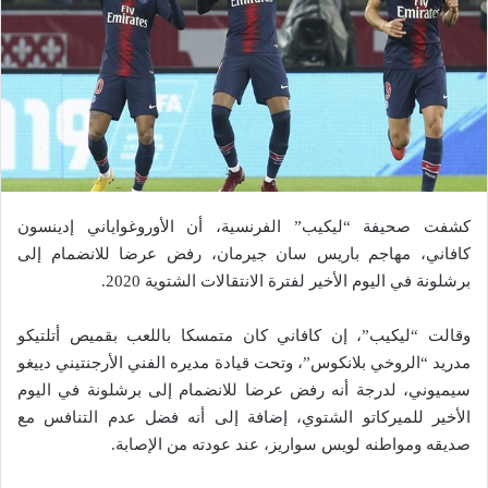
كشفت صحيفة “ليكيب” الفرنسية، أن الأوروغواياني إدينسون
كافاني، مهاجم باريس سان جيرمان، رفض عرضا للانضمام إلى
برشلونة في اليوم الأخير لفترة الانتقالات الشتوية 2020.
وقالت “ليكيب”، إن كافاني كان متمسكا باللعب بقميص أتلتيكو
مدريد “الروخي بلانكوس”، وتحت قيادة مديره الفني الأرجنتيني دييغو
سيميوني، لدرجة أنه رفض عرضا للانضمام إلى برشلونة في اليوم
الأخير للميركاتو الشتوي، إضافة إلى أنه فضل عدم التنافس مع
صديقه ومواطنه لويس سواريز، عند عودته من الإصابة.