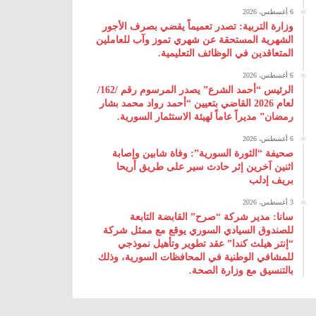
6 أغسطس، 2026
وزارة التربية: تصدر تعميماً يقضي بصرف الأجور
الشهرية المستحقة عن شهري تموز وآب للعاملين
المتعاقدين في الوظائف التعليمية.
6 أغسطس، 2026
الرئيس “أحمد الشرع” يصدر المرسوم رقم /162/
لعام 2026 ‌القاضي بتعيين “أحمد رواد محمد بشار
رمضان” مديراً عاماً لهيئة ‌الاستثمار السورية.
6 أغسطس، 2026
صحيفة “الثورة السورية”: وفاة شابين وإصابة
اثنين آخرين إثر حادث سير على طريق أريحا
بريف إدلب
3 أغسطس، 2026
سانا: مدير شركة “صرح” القابضة التابعة
للصندوق السيادي السوري يوقع مع ممثل شركة
“إنتر هيلث كندا” عقد تطوير وتأهيل نموذجي
للمشافي الوطنية في المحافظات السورية، وذلك
بالتنسيق مع وزارة الصحة.