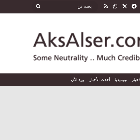
‫X
فيسبوك
واتساب
ملخص الموقع RSS
بحث
عن
أخبار
نيوميديا
أحدث الأخبار
ورد الآن