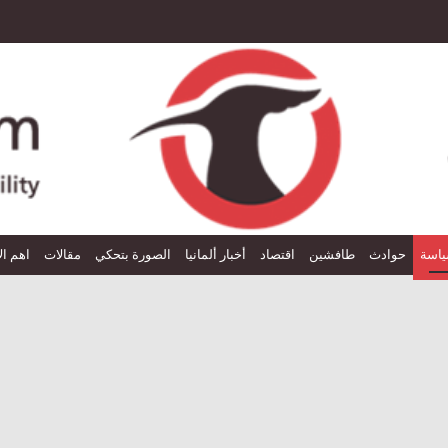
اسة
حوادث
طافشين
اقتصاد
أخبار ألمانيا
الصورة بتحكي
مقالات
اهم ال