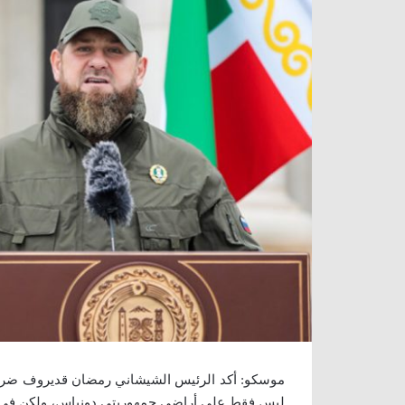
موسكو: أكد الرئيس الشيشاني رمضان قديروف ضرورة 
ليس فقط على أراضي جمهوريتي دونباس، ولكن في جمي