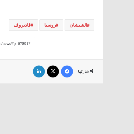
الشيشان
روسيا
قاديروف
فيسبوك
‫X
لينكدإن
شاركها