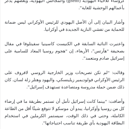
كرؤساء للأحياء اليهودية (ghetto) والمجالس اليهودية، وبعضهم يُذكر
بأعمالهم الوحشية للغاية”.
وأشار البيان إلى أن الأصل اليهودي للرئيس الأوكراني ليس ضمانة
للحماية من تفشي النازية الجديدة في أوكرانيا.
واعتبرت النائبة السابقة في الكنيست كاسينيا سفيتلوفا في مقال
بصحيفة “هآرتس”، الأربعاء، إن “هجوم روسيا المعاد للسامية على
إسرائيل صادم ومتعمد”.
وقالت: “لم تكن تصريحات وزير الخارجية الروسي لافروف على
الرئيس الأوكراني فولوديمير زيلينسكي، واليهود وهتلر زلة لسان. كان
ذلك ضمن حملة مدروسة ومتصاعدة تستهدف إسرائيل”.
وأضافت: “بينما كانت إسرائيل تأمل أن تستمر بطريقة ما في إرضاء
كل من روسيا وأوكرانيا، يبدو أن موسكو لا تتوقع شيئًا أقل من الطاعة
الكاملة، وحتى في ذلك الوقت، سيستمر الكرملين في استخدام
البطاقة اليهودية بأي طريقة تناسب احتياجاتها”.