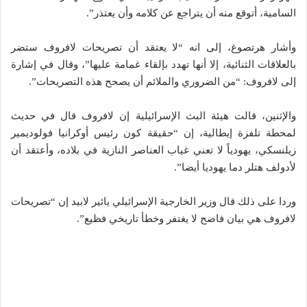
السامية، أتوقع منه أن يتراجع عن كلامه وأن يعتذر”.
وأشار هرتصوغ، إلى انه “لا يعتقد أن تصريحات لافروف ستضر
بالعلاقات الثنائية، إلا أنها تهدد بإلقاء غمامة عليها”، وقال في إشارة
إلى لافروف: “من الضروري والملائم أن يصحح هذه التصريحات”.
والإثنين، قالت هيئة البث الإسرائيلية إن لافروف قال في حديث
لمحطة تلفزة إيطالية، إن “حقيقة كون رئيس أوكرانيا فولوديمير
زيلنسكي، يهودياً لا تعني غياب العناصر النازية في بلاده، وأعتقد أن
لأدولف هتلر دما يهوديا أيضا”.
وردا على ذلك قال وزير الخارجية الإسرائيلي يائير لابيد إن “تصريحات
لافروف هي بيان فاضح لا يغتفر وخطأ تاريخي فظيع”.