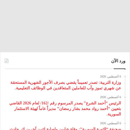
ورد الآن
6 أغسطس، 2026
وزارة التربية: تصدر تعميماً يقضي بصرف الأجور الشهرية المستحقة
عن شهري تموز وآب للعاملين المتعاقدين في الوظائف التعليمية.
6 أغسطس، 2026
الرئيس “أحمد الشرع” يصدر المرسوم رقم /162/ لعام 2026 ‌القاضي
بتعيين “أحمد رواد محمد بشار رمضان” مديراً عاماً لهيئة ‌الاستثمار
السورية.
6 أغسطس، 2026
صحيفة “الثورة السورية”: وفاة شابين وإصابة اثنين آخرين إثر حادث