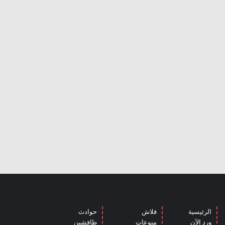
الرئيسية
فلاش
حوادث
ورد الآن
منوعات
طافشين