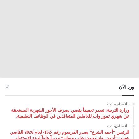
ورد الآن
6 أغسطس، 2026
وزارة التربية: تصدر تعميماً يقضي بصرف الأجور الشهرية المستحقة
عن شهري تموز وآب للعاملين المتعاقدين في الوظائف التعليمية.
6 أغسطس، 2026
الرئيس “أحمد الشرع” يصدر المرسوم رقم /162/ لعام 2026 ‌القاضي
بتعيين “أحمد رواد محمد بشار رمضان” مديراً عاماً لهيئة ‌الاستثمار