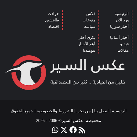
الرئيسية
فلاش
حوادث
ورد الآن
منوعات
طافشين
أخبار سوريا
سياسة
اقتصاد
أخبار ألمانيا
بكرى أحلى
فيديو
أهم الأخبار
مقالات
نيوميديا
الرئيسية
|
اتصل بنا
|
من نحن
|
الشروط والخصوصية
| جميع الحقوق
محفوظة، عكس السير© 2006 - 2026