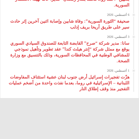
السورية.
6 أغسطس، 2026
صحيفة “الثورة السورية”: وفاة شابين وإصابة اثنين آخرين إثر حادث
سير على طريق أريحا بريف إدلب
3 أغسطس، 2026
سانا: مدير شركة “صرح” القابضة التابعة للصندوق السيادي السوري
يوقع مع ممثل شركة “إنتر هيلث كندا” عقد تطوير وتأهيل نموذجي
للمشافي الوطنية في المحافظات السورية، وذلك بالتنسيق مع وزارة
الصحة.
1 أغسطس، 2026
هزّت تفجيرات إسرائيل أرض جنوب لبنان عشية استئناف المفاوضات
اللبنانية – الإسرائيلية في روما، بعدما نفذت واحدة من أضخم عمليات
التفجير منذ وقف إطلاق النار