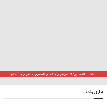
التعليقات المنشورة لا تعبر عن رأي عكس السير وإنما عن رأي أصحابها
تعليق واحد