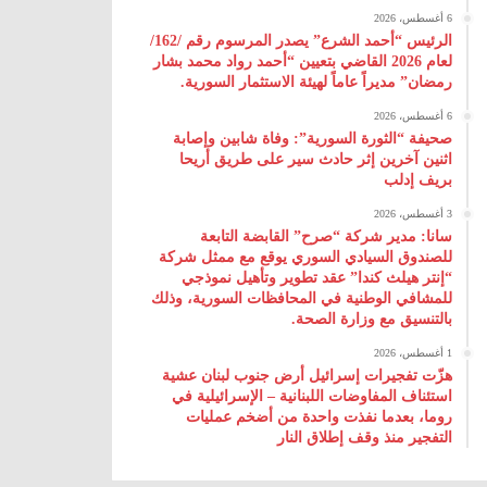
6 أغسطس، 2026
الرئيس “أحمد الشرع” يصدر المرسوم رقم /162/
لعام 2026 ‌القاضي بتعيين “أحمد رواد محمد بشار
رمضان” مديراً عاماً لهيئة ‌الاستثمار السورية.
6 أغسطس، 2026
صحيفة “الثورة السورية”: وفاة شابين وإصابة
اثنين آخرين إثر حادث سير على طريق أريحا
بريف إدلب
3 أغسطس، 2026
سانا: مدير شركة “صرح” القابضة التابعة
للصندوق السيادي السوري يوقع مع ممثل شركة
“إنتر هيلث كندا” عقد تطوير وتأهيل نموذجي
للمشافي الوطنية في المحافظات السورية، وذلك
بالتنسيق مع وزارة الصحة.
1 أغسطس، 2026
هزّت تفجيرات إسرائيل أرض جنوب لبنان عشية
استئناف المفاوضات اللبنانية – الإسرائيلية في
روما، بعدما نفذت واحدة من أضخم عمليات
التفجير منذ وقف إطلاق النار