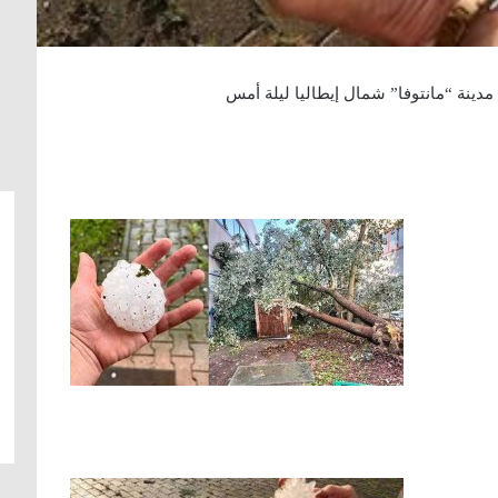
مدينة “مانتوفا” شمال إيطاليا ليلة أمس