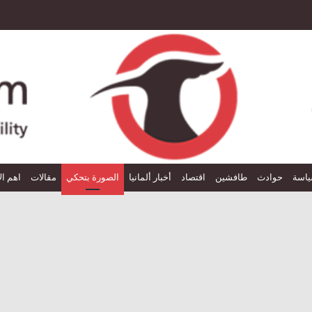
اسة
حوادث
طافشين
اقتصاد
أخبار ألمانيا
الصورة بتحكي
مقالات
اهم ال