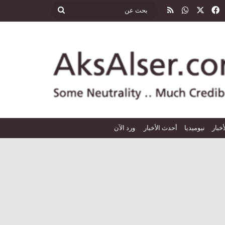
‫X
فيسبوك
واتساب
ملخص الموقع RSS
بحث
عن
أخبار
نيوميديا
أحدث الأخبار
ورد الآن