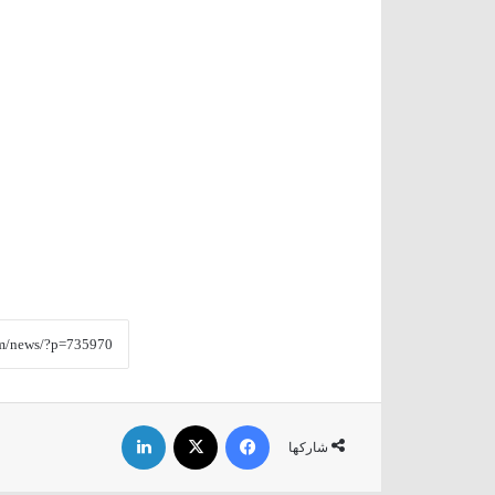
فيسبوك
‫X
لينكدإن
شاركها