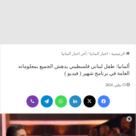
الرئيسية
/
اخبار المانيا
/
آخر اخبار المانيا
ألمانيا: طفل لبناني فلسطيني يدهش الجميع بمعلوماته
العامة في برنامج شهير ( فيديو )
15 يناير، 2024
فيسبوك
‫X
لينكدإن
واتساب
تيلقرام
ڤايبر