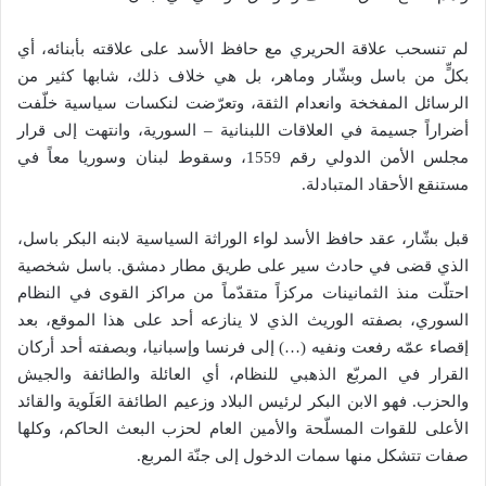
لم تنسحب علاقة الحريري مع حافظ الأسد على علاقته بأبنائه، أي
بكلٍّ من باسل وبشّار وماهر، بل هي خلاف ذلك، شابها كثير من
الرسائل المفخخة وانعدام الثقة، وتعرّضت لنكسات سياسية خلّفت
أضراراً جسيمة في العلاقات اللبنانية – السورية، وانتهت إلى قرار
مجلس الأمن الدولي رقم 1559، وسقوط لبنان وسوريا معاً في
مستنقع الأحقاد المتبادلة.
قبل بشّار، عقد حافظ الأسد لواء الوراثة السياسية لابنه البكر باسل،
الذي قضى في حادث سير على طريق مطار دمشق. باسل شخصية
احتلّت منذ الثمانينات مركزاً متقدّماً من مراكز القوى في النظام
السوري، بصفته الوريث الذي لا ينازعه أحد على هذا الموقع، بعد
إقصاء عمّه رفعت ونفيه (…) إلى فرنسا وإسبانيا، وبصفته أحد أركان
القرار في المربّع الذهبي للنظام، أي العائلة والطائفة والجيش
والحزب. فهو الابن البكر لرئيس البلاد وزعيم الطائفة العَلَوية والقائد
الأعلى للقوات المسلّحة والأمين العام لحزب البعث الحاكم، وكلها
صفات تتشكل منها سمات الدخول إلى جنّة المربع.