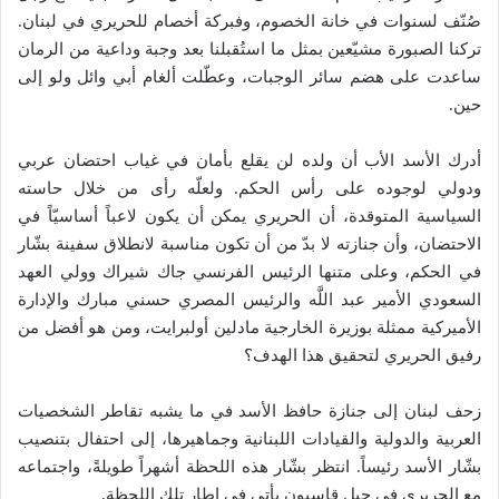
صُنّف لسنوات في خانة الخصوم، وفبركة أخصام للحريري في لبنان.
تركنا الصبورة مشيّعين بمثل ما استُقبلنا بعد وجبة وداعية من الرمان
ساعدت على هضم سائر الوجبات، وعطّلت ألغام أبي وائل ولو إلى
حين.
أدرك الأسد الأب أن ولده لن يقلع بأمان في غياب احتضان عربي
ودولي لوجوده على رأس الحكم. ولعلّه رأى من خلال حاسته
السياسية المتوقدة، أن الحريري يمكن أن يكون لاعباً أساسيّاً في
الاحتضان، وأن جنازته لا بدّ من أن تكون مناسبة لانطلاق سفينة بشّار
في الحكم، وعلى متنها الرئيس الفرنسي جاك شيراك وولي العهد
السعودي الأمير عبد اللَّه والرئيس المصري حسني مبارك والإدارة
الأميركية ممثلة بوزيرة الخارجية مادلين أولبرايت، ومن هو أفضل من
رفيق الحريري لتحقيق هذا الهدف؟
زحف لبنان إلى جنازة حافظ الأسد في ما يشبه تقاطر الشخصيات
العربية والدولية والقيادات اللبنانية وجماهيرها، إلى احتفال بتنصيب
بشّار الأسد رئيساً. انتظر بشّار هذه اللحظة أشهراً طويلةً، واجتماعه
مع الحريري في جبل قاسيون يأتي في إطار تلك اللحظة.