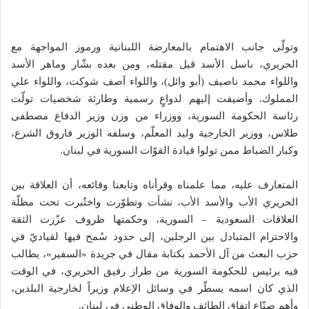
وتولّى جانب الاهتمام بالمعارضة اللبنانية ورموز المواجهة مع
الحريري، باسل الأسد قبل مقتله، ومن بعده بشّار وماهر الأسد
واللواء محمد ناصيف (أبو وائل)، واللواء آصف شوكت، واللواء علي
المملوك. وأضيفت إليهم لدواعٍ رسمية وطارئة شخصيات تولّت
رئاسة الحكومة السورية، ووزراء من وزن وزير الدفاع مصطفى
طلاس، ووزير الخارجية وليد المعلّم، وسلفه الوزير فاروق الشرع،
وكبار الضباط ممن تولوا قيادة القوّات السورية في لبنان.
المتعارف عليه، مما علمناه وقرأناه وتابعنا وقائعه، أن العلاقة بين
الحريري الأب والأسد الأب، نشأت وتطوّرت واختُبرت تحت مظلّة
العلاقات السعودية – السورية، وحكمتها ظروف عزّزت الثقة
والاحترام المتبادل بين الرجلين، إلى حدود سُمح فيها لقياديّ في
حزب البعث من آل الأحمد بكتابة مقال في جريدة «السفير»، يطالب
فيه برئيس للحكومة السورية من طراز رفيق الحريري، في الوقت
الذي كان اسمه يسطّر في وسائل الإعلام وزيراً لخارجية البلدين،
وأهم صنّاع اتفاق الطائف والوفاق الوطني في لبنان.