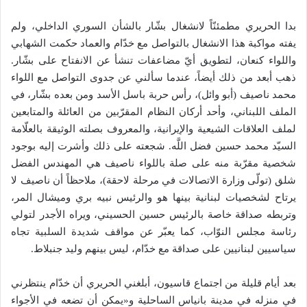
بدا الحريري مطمئنّاً لانشغال بشّار بالشأن السوري الداخلي، ولم
يفته مواكبة هذا الانشغال بالتواصل مع خدّام والعماد حكمت الشهابي
واللواء كنعان، لتطويق أيّ مضاعفات تنشأ عن الانفتاح على بشّار.
ذهب أبعد من ذلك أيضاً، عندما سألني عن جدوى التواصل مع اللواء
محمد ناصيف (أبو وائل)، رأس حربة باسل الأسد ومن بعده بشّار، في
الملف اللبناني، وأحد أركان النظام المقرّبين من العائلة والمتابعين
لملف العلاقات الشيعية والإيرانية، والمعروف بصلته الوثيقة بالعلّامة
السيّد محمد حسين فضل اللَّه. شجعته على ذلك وأشرت إليه بوجود
شخصية مقرّبة منه على صلة باللواء ناصيف هي المهندس الفضل
شلق (تولّى وزارة الاتصالات في مرحلة لاحقة)، ملاحظاً أن ناصيف لا
يرتاح لشخصيات لبنانية بينها هو والرئيس نبيه بري وميشال المر،
وتربطه صداقة خاصة بالرئيس حسين الحسيني، ويراه الأجدر لتولي
رئاسة مجلس النوّاب، كما يعبّر عن مواقف شديدة السلبية تجاه
سياسيين لبنانيين على صداقة مع خدّام، ليس بينهم وليد جنبلاط.
بعد أيام قليلة من اجتماع قاسيون، أبلغني الحريري أن خدّام ينتظرني
في منزله في مدينة بانياس الساحلية و«يمكن أن تضعه في الأجواء