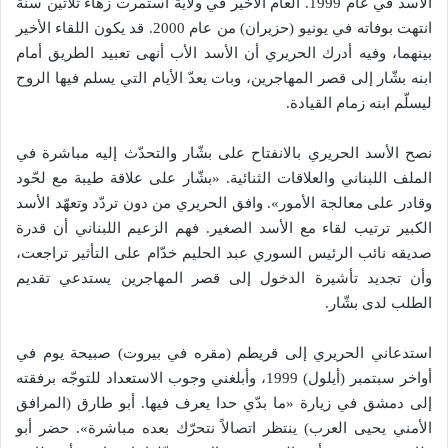
الأسد في عام 1999. العام الأخير في ولاية استمرت زهاء ثلاثين سنة
انتهت بوفاته في يونيو (حزيران) من عام 2000. قد يكون اللقاء الأخير
بينهما، وفيه أدرك الحريري أن الأسد الأب أنهى تعبيد الطريق أمام
ابنه بشّار إلى قصر المهاجرين، وبات يعدّ الأيام التي يسلم فيها الروح
ليسلّم ابنه زمام القيادة.
نصح الأسد الحريري بالانفتاح على بشّار والتحدّث إليه مباشرة في
الملف اللبناني والعلاقات الثنائية. «بشّار على علاقة طيبة مع لحّود
وقادر على معالجة الأمور». وافق الحريري من دون تردّد وتعهّد الأسد
الكبير ترتيب لقاء مع الأسد الصغير. فهم الزعيم اللبناني أن قدرة
صديقه نائب الرئيس السوري عبد الحليم خدّام على التأثير تراجعت،
وأن تجديد تأشيرة الدخول إلى قصر المهاجرين يستدعي تقديم
الطلب لدى بشّار.
استدعاني الحريري إلى قريطم (مقره في بيروت) صبيحة يوم في
أواخر سبتمبر (أيلول) 1999، وأبلغني وجوب الاستعداد للتوجّه برفقته
إلى دمشق في زيارة «ما بدّي حدا يعرف فيها. أبو طارق (المرافق
الأمني يحيى العرب) ينتظر اتصالاً نتحرّك بعده مباشرة». حضر أبو