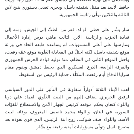
حافظ الأسد بعد مقتل شقيقه باسل، ويجرى تعديل دستوري يتيح لابن
الثالثة والثلاثين تولّي رئاسة الجمهورية.
سار بشّار على خطى الوالد. قفز من الطبّ إلى الجيش، ومنه إلى
قيادة الحزب والرئاسة. الابن الثالث ماهر، درس إدارة الأعمال
ومارسها على أعلى المستويات. لم يساعده طبعه الحاد في وراثة
موقع شقيقه باسل، لكنه احتلّ في المعادلة العَلَوية موقع عمّه رفعت،
واحتل الموقع الثاني في النظام، منذ توليه قيادة الحرس الجمهوري
والفرقة الرابعة، الدرع العسكري الذي يحيط دمشق ويقوم مقام
سرايا الدفاع أيام رفعت، المكلّف حماية الرئيس من السقوط.
لعب الأبناء الثلاثة أدواراً متفاوتة في التأثير على الدور السياسي
لرفيق الحريري. يضاف إليهم من البيت العَلَوي العماد علي دوبا
واللواء كنعان بحكم موقعه كرئيس لجهاز الأمن والاستطلاع للقوّات
السورية في لبنان، واللواء محمد ناصيف المعروف بوفائه لبيت
الأسد، واللواء آصف شوكت، زوج ابنة الرئيس، الذي قوي نفوذه بعد
مصرع باسل وتولّى مسؤوليات أمنية رفيعة مع بشّار.