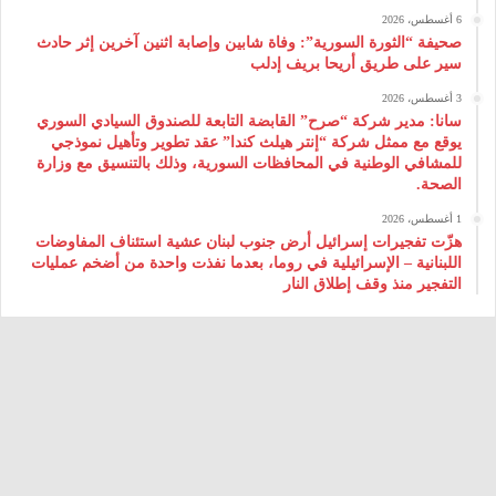
6 أغسطس، 2026
صحيفة “الثورة السورية”: وفاة شابين وإصابة اثنين آخرين إثر حادث
سير على طريق أريحا بريف إدلب
3 أغسطس، 2026
سانا: مدير شركة “صرح” القابضة التابعة للصندوق السيادي السوري
يوقع مع ممثل شركة “إنتر هيلث كندا” عقد تطوير وتأهيل نموذجي
للمشافي الوطنية في المحافظات السورية، وذلك بالتنسيق مع وزارة
الصحة.
1 أغسطس، 2026
هزّت تفجيرات إسرائيل أرض جنوب لبنان عشية استئناف المفاوضات
اللبنانية – الإسرائيلية في روما، بعدما نفذت واحدة من أضخم عمليات
التفجير منذ وقف إطلاق النار