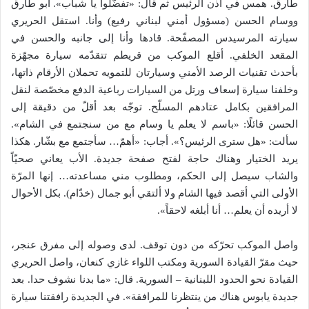
طارق. همس في أذن الرئيس ثم قال: «تفضّلوا يا شباب». أبو طارق
ووسام الحسن (مسؤول أمني لبناني رفيع) وأنا. استقل الحريري
سيارته المرسيدس المصفّحة. قادها وأنا إلى جانبه والحسن في
المقعد الخلفي. أقلع الموكب من قريطم تتقدّمه سيارة مجهّزة
بأحدث تقنيات الرصد الأمني وسيارتان للتمويه تحملان الأرقام ذاتها،
وخلفنا سيارة إسعاف ورتل من السيارات رباعية الدفع مخصّصة لنقل
المرافقين بكامل عتادهم المسلّح. توجّه بعد أقلّ من دقيقة إلى
الحسن قائلًا: «باسم لا يعلم يا وسام مع من سنجتمع في الشام».
سألت: «هل سترى الرئيس؟». أجاب: «أهمّ… سأجتمع مع بشّار. هكذا
يريد الختيار وهناك حاجة لفتح صفحة جديدة. الأب يعاني صحيّاً
والشاب سيصل إلى الحكم، ومطلوب مني مساعدته… إنها المرّة
الأولى التي أقصد فيها الشام ولا ألتقي أبو جمال (خدّام). بكل الأحوال
لا أريده أن يعلم… أنا أبلغه لاحقاً».
واصل الموكب تحرّكه من دون توقف. لدى وصوله إلى مفرق عنجر،
حيث مقرّ القيادة السورية ومكتب اللواء غازي كنعان، واصل الحريري
القيادة نحو الحدود اللبنانية – السورية. قال: «ما بدنا نشوف حدا. بعد
جديدة يابوس هناك من ينتظرنا للمرافقة». في الجديدة رافقتنا سيارة