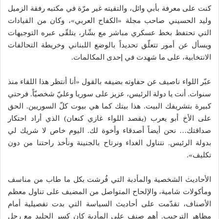
كنت على معرفة بأبي وائل، والتقيته غير مرّة في مكتبه رفقة الزميل
وليد الحسيني صاحب مجلة «الكفاح العربي»، وكان من القيادات
التي تحتفظ بخط عسكري مباشر مع بشّار، يتلقّى عبره التوجيهات
ويسأل عن أمور تتعلّق تحديداً بالوضع اللبناني وخريطة التحالفات
الانتخابية، على ما شهدت في إحدى المكالمات.
عبّر اللواء ناصيف عن حفاوته بضيفه بالقول «أنا أنتظر هذا اللقاء منذ
سنوات. أنت يا دولة الرئيس، عزيز على سوريا وعليّ شخصيّاً. فرحتي
كبيرة بتشريفك البيت. هذا بيتك كما هي بيوت كلّ السوريين. الحق
على الأخ أبو يعرب (يقصد اللواء غازي كنعان) الذي أراد احتكار
صداقتك… نحن أيضاً أصدقاء وأخوة لك. اليوم خاص لا شريك لي
بدولة الرئيس. نتناول الغداء ونرتاح بالجنينة ونأخذ راحتنا من دون
تكليف».
الأحاديث الشخصية والمأدبة التي فُرشت بكل ما طاب من مناسف
ومأكولات شامية، والإلحاح المتواصل من المضيف على تناول معظم
الأصناف، تقدّمت على أحاديث السياسة التي بدت تفصيلية أمام
مظاهر الترحيب. أهم صنف على المأدبة كان كسر الجليد مع رجل