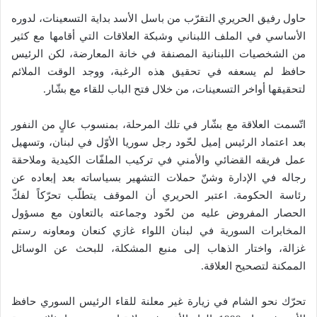
حاول رفيق الحريري التقرّب من باسل الأسد بداية التسعينات، لدوره
الأساسي في الملف اللبناني وشبكة العلاقات التي أقامها مع كثير
من الشخصيات اللبنانية المصنفة في خانة المعارضة، لكن الرئيس
حافظ لم يسعفه في تحقيق هذه الرغبة، ووجد الوقت الملائم
لتحقيقها أواخر التسعينات، من خلال فتح الباب للقاء مع بشّار.
اتّسمت العلاقة مع بشّار في تلك المرحلة، بمنسوب عالٍ من النفور
بعد اعتماد الرئيس إميل لحّود رجل سوريا الأوّل في لبنان، وتسهيل
عمل فريقه القضائي والأمني في تركيب الملفّات الكيدية وملاحقة
رجاله في الإدارة وشنّ حملات التشهير بسياساته بعد إبعاده عن
رئاسة الحكومة. اعتبر الحريري أن الموقف يتطلّب تحرّكاً لفكّ
الحصار المفروض عليه من لحّود وجماعته بالتعاون مع مسؤول
المخابرات السورية في لبنان اللواء غازي كنعان ومعاونه رستم
غزالة، واختار الذهاب إلى منبع المشكلة، للبحث عن الوسائل
الممكنة لتصحيح العلاقة.
تحرّك نحو الشام في زيارة غير معلنة للقاء الرئيس السوري حافظ