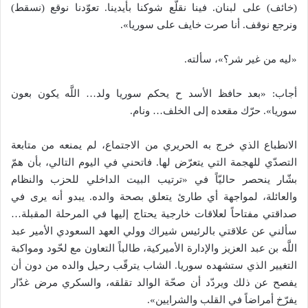
(خائف) على لبنان. فينا نقلّع شوكنا بأيدينا. تعوّدنا نوقع (نسقط)
ونرجع نوقف. أنا صرت خايف على سوريا».
«ليه من غير شر؟»، سألته.
أجاب: «بعد حافظ الأسد ح يحكم سوريا ولد… اللَّه يكون بعون
سوريا». حرّك مقعده إلى الخلف… ونام.
الانطباع الذي خرج به الحريري من الاجتماع، لم يمنعه من متابعة
التصدّي للهجمة التي يتعرّض لها. فاتحني في اليوم التالي، بأن همّ
بشّار ينحصر حاليّاً في «ترتيب البيت الداخلي للحزب والنظام
والعائلة، لمواجهة أي طارئ يتعلق بصحة والده. يبدو أنه يرى في
صداقتي مفتاحاً لعلاقات خارجية يحتاج إليها في المرحلة المقبلة…
سألني عن علاقتي بالرئيس شيراك وولي العهد السعودي الأمير عبد
اللَّه بن عبد العزيز والإدارة الأميركية، طالباً التعاون مع لحّود ومواكبة
التغيير الذي ستشهده سوريا. الشاب يترقّب رحيل والده من دون أن
يفصح عن ذلك ويردّد أن صحّة الوالد تقلقه، والسكري مرض غدّار
يفرّخ أمراضاً في القلب والشرايين».