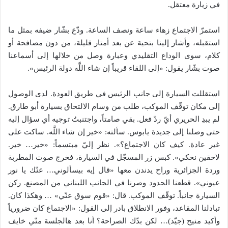
في زيارة معتقل.
استمرّ الاجتماع زهاء ساعة ونصف الساعة. ودّع بشّار ضيفه بمثل ما
استقبله، وأشار إلينا بتحية عن بعد أمتار قليلة، من دون مصافحة أو
كلام، سوى الوداع التقليدي وعبارة وصل من خلالها إلى أسماعنا
صوت بشّار يقول: «إلى اللقاء قريباً إن شاء اللَّه دولة الرئيس».
استقللت السيارة إلى جانب الرئيس في طريق العودة. لدى الوصول
إلى مكان توقّف الموكب، طلب من وسام الالتحاق بسيارة أبو طارق.
لم يبدِ الحريري أيّ ردّ فعل. بقي صامتاً، واجتنبتُ توجيه أي سؤال إليه
حتى وصلنا إلى جديدة يابوس. سألته: «خير إن شاء اللَّه. ساكت على
غير عادة. كيف كان الاجتماع؟». نظر إليّ مبتسماً: «خير… خير.
لاحقين نحكي». كبس زر المسجّل في السيارة، فخرج صوت المطربة
وردة الجزائرية وراح يدندن معها «قال إيه بيسألوني… عنّك يا نور
عيوني». قطعنا الحدود وصرنا في الجانب اللبناني من المصنع. ركن
السيارة جانباً. توقّف الموكب. قال: «قوم سوق عنّي» … وهكذا كان.
تبادلنا المقاعد، وفور الانطلاق بادر إلى القول: «الاجتماع كان ضرورياً
وأكيد منيح (جيّد)… لكن بدّك الصراحة؟ أنا بعد هالجلسة منّي خايف