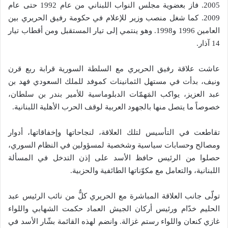
2005. فاز بعضوية مجلس النواب اللبناني من عام 1992 حتى عام
2009. كما شغل منصب وزير للإعلام في حكومة رفيق الحريري بين
العامين 1996 و1998. وهو ينتمي إلى تيار المستقبل ومن أقطاب تيار
14 آذار.
عاشت علاقة رفيق الحريري مع السلطة السورية قرابة ربع قرن
ونيف، بدأت في مستهل الثمانينات كموفد للملك السعودي فهد بن
عبد العزيز، يواكب المَهمّات الدبلوماسية للأمير بندر بن سلطان،
خصوصاً ما يتصل منها بالجهود العربية لوقف الحرب الأهلية اللبنانية.
تقاطعت في التأسيس لتلك العلاقة، لنجاحاتها وإخفاقاتها، أدوار
ومصالح وحسابات سياسية وشخصية لمسؤولين في النظام السوري،
حصلوا من الرئيس حافظ الأسد على إذن التدخل في المسألة
اللبنانية، والتعامل مع مكوّناتها الطائفية والحزبية.
تولّى جانب العلاقة المباشرة مع الحريري كلٌّ من نائب الرئيس عبد
الحليم خدّام ورئيس أركان الجيش العماد حكمت الشهابي واللواء
غازي كنعان واللواء رستم غزالة. وانضم لهذه القائمة بشّار الأسد في