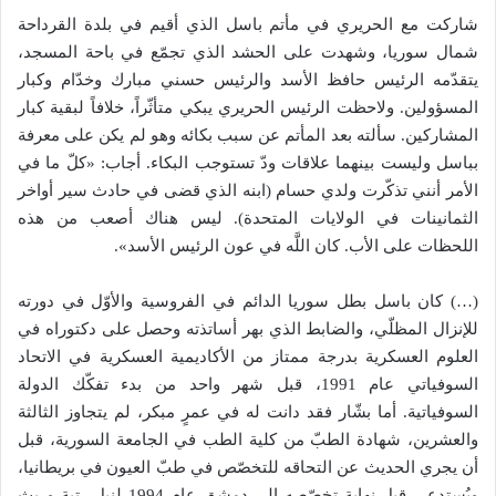
شاركت مع الحريري في مأتم باسل الذي أقيم في بلدة القرداحة
شمال سوريا، وشهدت على الحشد الذي تجمّع في باحة المسجد،
يتقدّمه الرئيس حافظ الأسد والرئيس حسني مبارك وخدّام وكبار
المسؤولين. ولاحظت الرئيس الحريري يبكي متأثّراً، خلافاً لبقية كبار
المشاركين. سألته بعد المأتم عن سبب بكائه وهو لم يكن على معرفة
بباسل وليست بينهما علاقات ودّ تستوجب البكاء. أجاب: «كلّ ما في
الأمر أنني تذكّرت ولدي حسام (ابنه الذي قضى في حادث سير أواخر
الثمانينات في الولايات المتحدة). ليس هناك أصعب من هذه
اللحظات على الأب. كان اللَّه في عون الرئيس الأسد».
(…) كان باسل بطل سوريا الدائم في الفروسية والأوّل في دورته
للإنزال المظلّي، والضابط الذي بهر أساتذته وحصل على دكتوراه في
العلوم العسكرية بدرجة ممتاز من الأكاديمية العسكرية في الاتحاد
السوفياتي عام 1991، قبل شهر واحد من بدء تفكّك الدولة
السوفياتية. أما بشّار فقد دانت له في عمرٍ مبكر، لم يتجاوز الثالثة
والعشرين، شهادة الطبّ من كلية الطب في الجامعة السورية، قبل
أن يجري الحديث عن التحاقه للتخصّص في طبّ العيون في بريطانيا،
ويُستدعى قبل نهاية تخصّصه إلى دمشق عام 1994 لنيل رتبة وريث