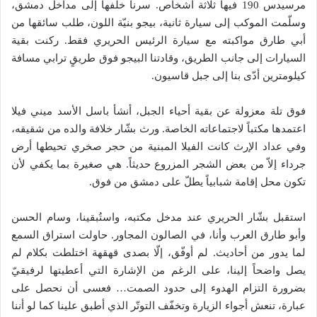
مرسيدس 190 فيها ثلاثة أشخاص. سرنا خلفها إلى مداخل دمشق،
وسلّمت الموكب إلى سيارة ثانية، بيجو بنيّة اللون، طلب سائقها من
أبي طارق مواكبته مع سيارة الرئيس الحريري فقط. ركنت بقية
السيارات إلى جانب الطريق، وقادتنا البيجو فوق طريقٍ ترابي مسافة
كيلومترين أدّى بنا إلى جبل قاسيون.
فوق تلة معزولة عن بقية أحياء الجبل، أنشأ باسل الأسد ميني فيلا
اعتمدها مكتباً لاجتماعاته الخاصة. ورث بشّار خلافة والده من شقيقه،
وفي عداد الإرث كانت الفيلا المبنية من حجر صخري تحيطها أرض
جرداء إلاّ من بعض الشجر المزروع حديثاً. هي صغيرة بما يكفي لأن
تكون محل إقامة شبابياً يطلّ على دمشق من فوق.
استقبل بشّار الحريري عند مدخل مكتبه، واستُبقينا، وسام الحسن
وأبو طارق العرب وأنا، في الصالون المجاور. حاولت استراق السمع
لما يدور من أحاديث. لم أوفّق، إلّا بصدى قهقهة اختلطت بكلام لم
يصل واضحاً إلينا، على الرغم من الإشارة التي أعطيتها لرفيقيّ
بضرورة التزام الهدوء إلى حدود الصمت… فعسى أن نحصل على
عبارة، تنعش أجواء الزيارة وتخفّف التوتّر الذي أطبق علينا كما لو أننا