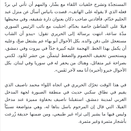
المستجدّة وتشرح خلفيات اللقاء مع بشّار، والمهم أن تأتي لي بردّ
فعله الذي لا يقوله على الهاتف». قصدت بانياس أسأل عن منزل عبد
الحليم خدّام، فأفادني صاحب دكان بعنوان دارة شقيقه، وفي محيطها
فيلا على الشاطئ خاصة بخدّام. اختليت مع نائب الرئيس السوري
مدّة ساعة، انتهت برسالة إلى الحريري تقول: «يبدو أن الشاب
مستعجل على دفن والده. بكل الأحوال أبو بهاء عم يشتغل صحّ، وعليه
أن يكمل بهذا الخط. الهجمة عليه كبيرة جدّاً في بيروت وفي دمشق،
ويستحسن تخفيف الخصوم والضغط ليتمكّن من حشر لحّود. لكنني
بصراحة غير متفائل، وهناك من يحفر له في سوريا وفي لبنان. بكل
الأحوال خبرو (أخبره) أنا معه لآخر نَفَس».
في هذا الوقت تحرّك الحريري في اتجاه اللواء محمد ناصيف الذي
يقيم في نطاق سكني حديث في منطقة الصبورة لجهة المدخل
الغربي لمدينة دمشق. استقبلنا ناصيف بحفاوة مميزة عند مدخل
الفيلا، التي قال إن المرحوم باسل بناها له، وهي متواضعة نسبيّاً
وليس فيها ما يشير إلى ثراء غير طبيعي، ومن ضمنها حديقة زُرعت
بأشجار مثمرة وغير مثمرة.