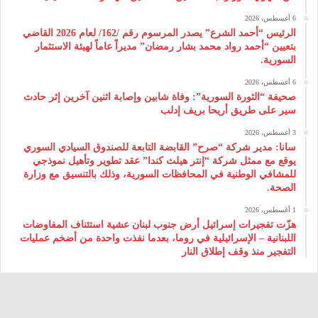
6 أغسطس، 2026
الرئيس “أحمد الشرع” يصدر المرسوم رقم /162/ لعام 2026 ‌القاضي
بتعيين “أحمد رواد محمد بشار رمضان” مديراً عاماً لهيئة ‌الاستثمار
السورية.
6 أغسطس، 2026
صحيفة “الثورة السورية”: وفاة شابين وإصابة اثنين آخرين إثر حادث
سير على طريق أريحا بريف إدلب
3 أغسطس، 2026
سانا: مدير شركة “صرح” القابضة التابعة للصندوق السيادي السوري
يوقع مع ممثل شركة “إنتر هيلث كندا” عقد تطوير وتأهيل نموذجي
للمشافي الوطنية في المحافظات السورية، وذلك بالتنسيق مع وزارة
الصحة.
1 أغسطس، 2026
هزّت تفجيرات إسرائيل أرض جنوب لبنان عشية استئناف المفاوضات
اللبنانية – الإسرائيلية في روما، بعدما نفذت واحدة من أضخم عمليات
التفجير منذ وقف إطلاق النار