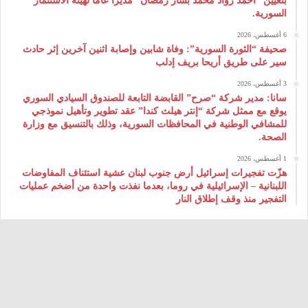
بتعيين “أحمد رواد محمد بشار رمضان” مديراً عاماً لهيئة ‌الاستثمار
السورية.
6 أغسطس، 2026
صحيفة “الثورة السورية”: وفاة شابين وإصابة اثنين آخرين إثر حادث
سير على طريق أريحا بريف إدلب
3 أغسطس، 2026
سانا: مدير شركة “صرح” القابضة التابعة للصندوق السيادي السوري
يوقع مع ممثل شركة “إنتر هيلث كندا” عقد تطوير وتأهيل نموذجي
للمشافي الوطنية في المحافظات السورية، وذلك بالتنسيق مع وزارة
الصحة.
1 أغسطس، 2026
هزّت تفجيرات إسرائيل أرض جنوب لبنان عشية استئناف المفاوضات
اللبنانية – الإسرائيلية في روما، بعدما نفذت واحدة من أضخم عمليات
التفجير منذ وقف إطلاق النار