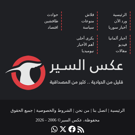
الرئيسية
فلاش
حوادث
ورد الآن
منوعات
طافشين
أخبار سوريا
سياسة
اقتصاد
أخبار ألمانيا
بكرى أحلى
فيديو
أهم الأخبار
مقالات
نيوميديا
الرئيسية
|
اتصل بنا
|
من نحن
|
الشروط والخصوصية
| جميع الحقوق
محفوظة، عكس السير© 2006 - 2026