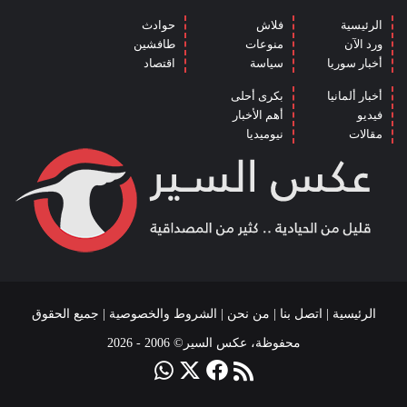
الرئيسية
فلاش
حوادث
ورد الآن
منوعات
طافشين
أخبار سوريا
سياسة
اقتصاد
أخبار ألمانيا
بكرى أحلى
فيديو
أهم الأخبار
مقالات
نيوميديا
الرئيسية
|
اتصل بنا
|
من نحن
|
الشروط والخصوصية
| جميع الحقوق
محفوظة، عكس السير© 2006 - 2026