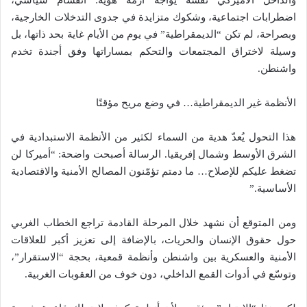
والداخل الأميركي نفسه يواجه أزمة هوية: انقسام سياسي،
اضطرابات اجتماعية، وشكوك متزايدة في جدوى التدخلات الخارجية،
وبصراحة، لم تكن “الديمقراطية” في يوم من الأيام غاية بحد ذاتها، بل
وسيلة لاختراق المجتمعات والتحكم بمساراتها وفق أجندة تخدم
واشنطن.
الأنظمة غير الديمقراطية… في وضع مريح مؤقتًا
هذا التحول يُعدّ هدية من السماء لكثير من الأنظمة الاستبدادية في
الشرق الأوسط وشمال إفريقيا. الرسالة أصبحت واضحة: “أميركا لن
تضغط عليكم للإصلاح… ما دمتم تؤمّنون المصالح الأمنية والاقتصادية
الأساسية.”
ومن المتوقع أن نشهد خلال المرحلة القادمة تراجع الخطاب الغربي
حول حقوق الإنسان والحريات، بالإضافة إلى تعزيز أكبر للعلاقات
الأمنية والعسكرية بين واشنطن وأنظمة قمعية، بحجة “الاستقرار”،
وتوسّع في أدوات القمع الداخلي، دون خوف من العقوبات الغربية.