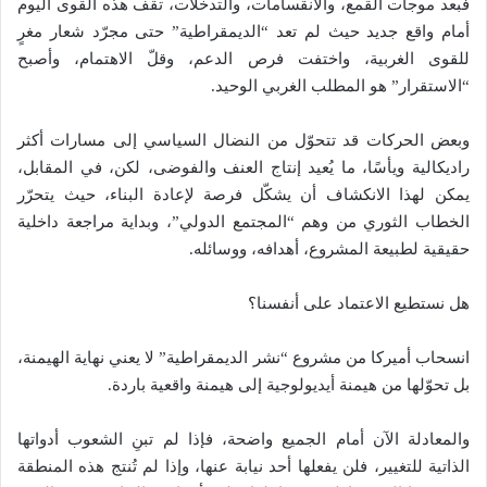
فبعد موجات القمع، والانقسامات، والتدخلات، تقف هذه القوى اليوم
أمام واقع جديد حيث لم تعد “الديمقراطية” حتى مجرّد شعار مغرٍ
للقوى الغربية، واختفت فرص الدعم، وقلّ الاهتمام، وأصبح
“الاستقرار” هو المطلب الغربي الوحيد.
وبعض الحركات قد تتحوّل من النضال السياسي إلى مسارات أكثر
راديكالية ويأسًا، ما يُعيد إنتاج العنف والفوضى، لكن، في المقابل،
يمكن لهذا الانكشاف أن يشكّل فرصة لإعادة البناء، حيث يتحرّر
الخطاب الثوري من وهم “المجتمع الدولي”، وبداية مراجعة داخلية
حقيقية لطبيعة المشروع، أهدافه، ووسائله.
هل نستطيع الاعتماد على أنفسنا؟
انسحاب أميركا من مشروع “نشر الديمقراطية” لا يعني نهاية الهيمنة،
بل تحوّلها من هيمنة أيديولوجية إلى هيمنة واقعية باردة.
والمعادلة الآن أمام الجميع واضحة، فإذا لم تبنِ الشعوب أدواتها
الذاتية للتغيير، فلن يفعلها أحد نيابة عنها، وإذا لم تُنتج هذه المنطقة