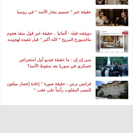
حقيقة خبر ” تسميم بشار الأسد ” في روسيا
دويتشه فيله : ألمانيا .. حقيقة خبر قول منفذ هجوم
ماغديبورغ المروع ” الله أكبر ” قبل تنفيذه لهجومه
سي إن إن : ما حقيقة فيديو أول استعراض
عسكري في سوريا بعد سقوط الأسد؟
فرانس برس : حقيقة صورة ” إعادة إعصار ميلتون
للمبنى المقلوب رأساً على عقب “