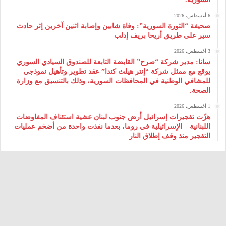
6 أغسطس، 2026
صحيفة “الثورة السورية”: وفاة شابين وإصابة اثنين آخرين إثر حادث
سير على طريق أريحا بريف إدلب
3 أغسطس، 2026
سانا: مدير شركة “صرح” القابضة التابعة للصندوق السيادي السوري
يوقع مع ممثل شركة “إنتر هيلث كندا” عقد تطوير وتأهيل نموذجي
للمشافي الوطنية في المحافظات السورية، وذلك بالتنسيق مع وزارة
الصحة.
1 أغسطس، 2026
هزّت تفجيرات إسرائيل أرض جنوب لبنان عشية استئناف المفاوضات
اللبنانية – الإسرائيلية في روما، بعدما نفذت واحدة من أضخم عمليات
التفجير منذ وقف إطلاق النار