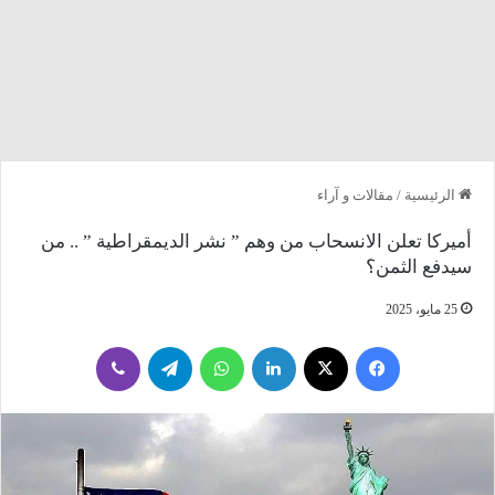
الرئيسية
/
مقالات و آراء
أميركا تعلن الانسحاب من وهم ” نشر الديمقراطية ” .. من
سيدفع الثمن؟
25 مايو، 2025
فيسبوك
‫X
لينكدإن
واتساب
تيلقرام
ڤايبر