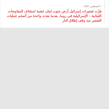
1 أغسطس، 2026
هزّت تفجيرات إسرائيل أرض جنوب لبنان عشية استئناف المفاوضات
اللبنانية – الإسرائيلية في روما، بعدما نفذت واحدة من أضخم عمليات
التفجير منذ وقف إطلاق النار