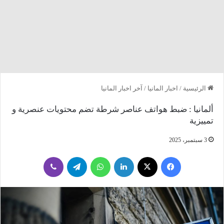
الرئيسية
/
اخبار المانيا
/
آخر اخبار المانيا
ألمانيا : ضبط هواتف عناصر شرطة تضم محتويات عنصرية و
تمييزية
3 سبتمبر، 2025
فيسبوك
‫X
لينكدإن
واتساب
تيلقرام
ڤايبر