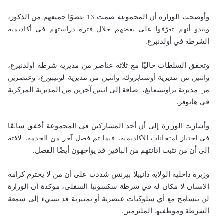
وأوضحت الوزارة أن المجموعة ضمت 13 عضوًا جميعهم من الذكور،
ويبدو أنهم تعرّفوا على بعضهم خلال فترة دراستهم في أكاديمية
الشرطة في أولدنبرغ.
وتحقق السلطات حاليًا مع ثلاثة عناصر من مديرية شرطة أولدنبرغ،
واثنين من مديرية أوسنابروك، واثنين من مديرية لونيبورغ، وعنصرين
من مديرية براونشفايغ، إضافة إلى اثنين آخرين من المديرية المركزية
في هانوفر.
وأشارت الوزارة إلى أن أحد المشاركين في المجموعة أخفق سابقًا
في اجتياز امتحانات الأكاديمية، فيما تم فصل آخر من الخدمة، لافتة
إلى أن من تثبت إدانتهم من الباقين قد يواجهون أيضًا الفصل.
وزيرة داخلية الولاية دانييلا بيرنس شددت على أن من لا يحترم كرامة
الإنسان لا مكان له في شرطة سكسونيا السفلى، مؤكدة أن الوزارة
لن تتسامح مع أي سلوكيات عنصرية أو تمييزية قد تسيء إلى سمعة
الشرطة وموظفيها الملتزمين.