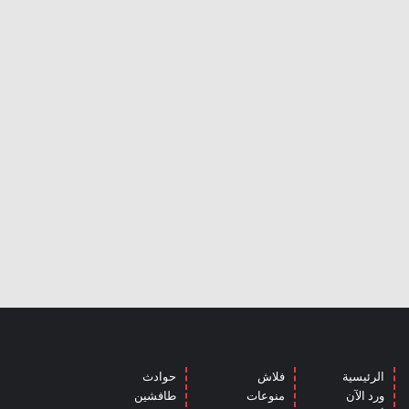
الرئيسية
فلاش
حوادث
ورد الآن
منوعات
طافشين