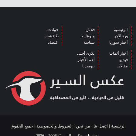
الرئيسية
فلاش
حوادث
ورد الآن
منوعات
طافشين
أخبار سوريا
سياسة
اقتصاد
أخبار ألمانيا
بكرى أحلى
فيديو
أهم الأخبار
مقالات
نيوميديا
الرئيسية
|
اتصل بنا
|
من نحن
|
الشروط والخصوصية
| جميع الحقوق
محفوظة، عكس السير© 2006 - 2026