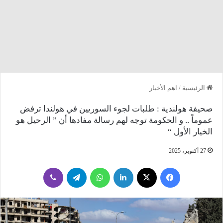
الرئيسية
/
اهم الأخبار
صحيفة هولندية : طلبات لجوء السوريين في هولندا ترفض
عموماً .. و الحكومة توجه لهم رسالة مفادها أن ” الرحيل هو
الخيار الأول “
27 أكتوبر، 2025
فيسبوك
‫X
لينكدإن
واتساب
تيلقرام
ڤايبر