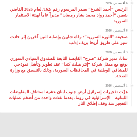
6 أغسطس، 2026
الرئيس “أحمد الشرع” يصدر المرسوم رقم /162/ لعام 2026 ‌القاضي
بتعيين “أحمد رواد محمد بشار رمضان” مديراً عاماً لهيئة ‌الاستثمار
السورية.
6 أغسطس، 2026
صحيفة “الثورة السورية”: وفاة شابين وإصابة اثنين آخرين إثر حادث
سير على طريق أريحا بريف إدلب
3 أغسطس، 2026
سانا: مدير شركة “صرح” القابضة التابعة للصندوق السيادي السوري
يوقع مع ممثل شركة “إنتر هيلث كندا” عقد تطوير وتأهيل نموذجي
للمشافي الوطنية في المحافظات السورية، وذلك بالتنسيق مع وزارة
الصحة.
1 أغسطس، 2026
هزّت تفجيرات إسرائيل أرض جنوب لبنان عشية استئناف المفاوضات
اللبنانية – الإسرائيلية في روما، بعدما نفذت واحدة من أضخم عمليات
التفجير منذ وقف إطلاق النار