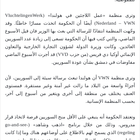
وترى منظمة «عمل اللاجئين في هولندا» (VluchtelingenWerk
Nederland – VWN) أيضًا أن الحكومة اتخذت مسارًا خاطئًا. وقد
وجّهت المنظمة انتقادًا للرسالة التي بعث بها الوزير فان فيل الأسبوع
الماضي، والتي كتب فيها أن الحكومة تسعى إلى زيادة عدد السوريين
العائدين. وكانت وزيرة الدولة لشؤون التجارة الخارجية والتعاون
الإنمائي أوكيا دي فريس (من حزب VVD) قد أجرت الأسبوع الماضي
مفاوضات في دمشق بشأن عودة السوريين.
وترى منظمة VWN أن هولندا تبعث برسالة سيئة إلى السوريين، لأن
أجزاءً واسعة من البلاد ما زالت غير آمنة وغير مستقرة. فمستوى
العنف يختلف من منطقة إلى أخرى ويتغير من أسبوع إلى آخر،
بحسب المنظمة الإنسانية.
وتعتقد الحكومة أنه ينبغي على الأقل منح السوريين فرصة لاتخاذ قرار
مدروس، وذلك من خلال برنامج «اذهب وشاهد» (go-and-see-
regeling) الذي يسمح لهم بالاطلاع على أوضاعهم هناك وما إذا كانت