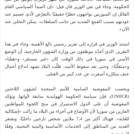
الحكومة. وجاء في نص الوزير فان فيل: «إن المبدأ السياسي العام
القائل إن السوريين يواجهون خطرًا حقيقيًا بالتعرّض لأذى جسيم عند
عودتهم بسبب القمع الشديد من جانب السلطات، يمكن التخلي عنه
الآن».
استند الوزير في قراره إلى تقرير رسمي بالغ الأهمية. وجاء في هذا
التقرير، الذي أعدّه موظفون من وزارة الشؤون الخارجية، أن الوضع
الأمني في سوريا في ذلك الوقت كان «غير مستقر» و«هشًا»
و«متقلّبًا». وحتى بعد سقوط الأسد، ظلّت البلاد تشهد اندلاع أعمال
عنف متكرّرة أسفرت عن عدد كبير من القتلى.
وبحسب المفوضية السامية للأمم المتحدة لشؤون اللاجئين
(UNHCR)، فإن سياسة الحكومة الهولندية سابقة لأوانها. وتؤكد
المفوضية أن على الدول الاستمرار في منح اللجوء للمواطنين
الفارين من سوريا لأن الأوضاع في أجزاء من البلاد ما زالت «إشكالية
للغاية». فهناك أكثر من 7,4 ملايين شخص نازحين داخليًا، وتفتقر
العديد من المناطق إلى الخدمات الأساسية والبنية التحتية، وفقًا
للمفوضية.