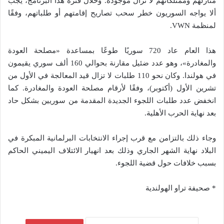
منازلهم وممتلكاتهم لا تزال موجودة. وخلال فترة هذا البرنامج، يجب
ألا يواجه السوريون خطر سحب تصاريح إقامتهم أو طلباتهم، وفقًا
لمنظمة VWN.
هذا العام عاد 720 سوريًا طوعًا بمساعدة «مصلحة العودة
والمغادرة»، وهو عدد ضئيل مقارنة بحوالي 160 ألف سوري يقيمون
في هولندا. وكان نحو 110 طلبات لا تزال قيد المعالجة في الأول من
تشرين الأول (أكتوبر)، وفقًا لأرقام مصلحة العودة والمغادرة. كما
انخفض عدد طلبات اللجوء الجديدة المقدمة من سوريين بشكل حاد
بعد نهاية الحرب الأهلية.
وجاء ذلك بالتزامن مع قرب إجراء الانتخابات البرلمانية المبكرة في
البلاد نهاية الشهر الجاري وذلك بعد انهيار الائتلاف اليميني الحاكم
بسبب خلافات حول قضية اللجوء.
* صحيفة تراو الهولندية