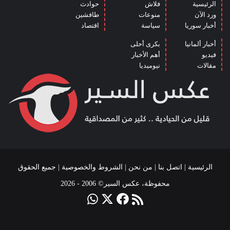
الرئيسية
فلاش
حوادث
ورد الآن
منوعات
طافشين
أخبار سوريا
سياسة
اقتصاد
أخبار ألمانيا
بكرى أحلى
فيديو
أهم الأخبار
مقالات
نيوميديا
الرئيسية
|
اتصل بنا
|
من نحن
|
الشروط والخصوصية
| جميع الحقوق
محفوظة، عكس السير© 2006 - 2026