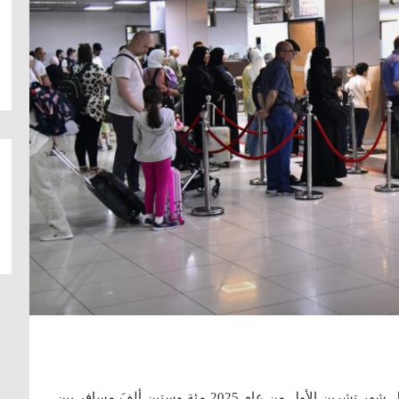
تجاوز عدد المسافرين عبر مطار دمشق الدولي خلال شهر تشرين الأول من عام 2025 مئة وستين ألفَ مسافرٍ بين