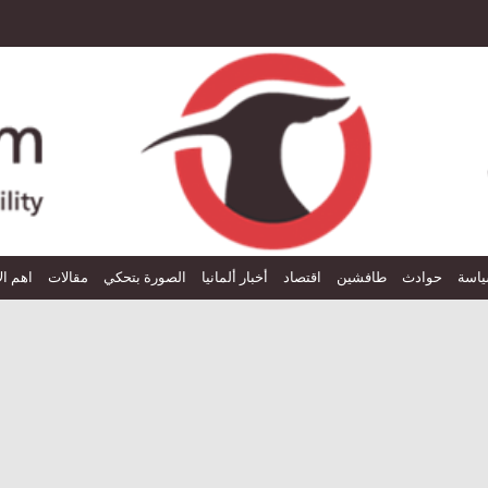
اسة
حوادث
طافشين
اقتصاد
أخبار ألمانيا
الصورة بتحكي
مقالات
اهم ال