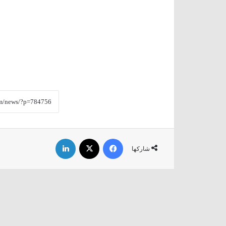
فيسبوك
‫X
لينكدإن
شاركها