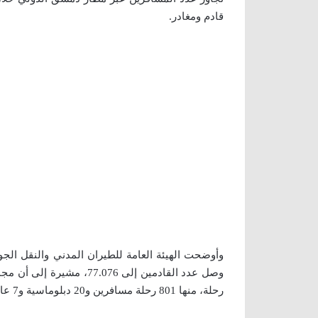
قادم ومغادر.
رحلة، منها 801 رحلة مسافرين و20 دبلوماسية و7 عارضة.