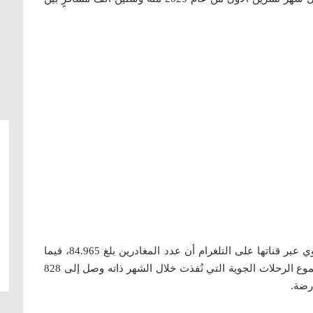
وأوضحت الهيئة العامة للطيران المدني والنقل الجوي عبر قناتها على التلغرام أن عدد المغادرين بلغ 84.965، فيما
وصل عدد القادمين إلى 77.076، مشيرة إلى أن مجموع الرحلات الجوية التي نُفذت خلال الشهر ذاته وصل إلى 828