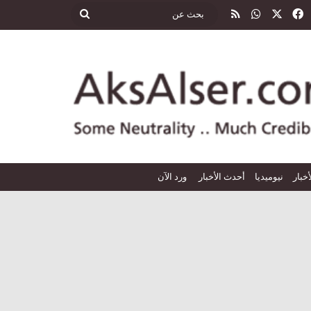
‫X
فيسبوك
واتساب
ملخص الموقع RSS
بحث
عن
أخبار
نيوميديا
أحدث الأخبار
ورد الآن