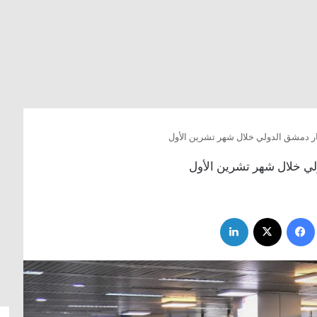
فيسبوك
‫X
لينكدإن