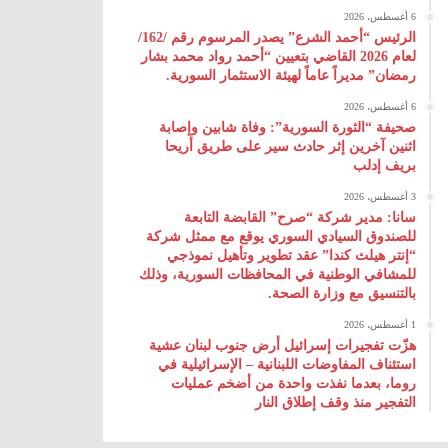
6 أغسطس، 2026
الرئيس “أحمد الشرع” يصدر المرسوم رقم /162/
لعام 2026 ‌القاضي بتعيين “أحمد رواد محمد بشار
رمضان” مديراً عاماً لهيئة ‌الاستثمار السورية.
6 أغسطس، 2026
صحيفة “الثورة السورية”: وفاة شابين وإصابة
اثنين آخرين إثر حادث سير على طريق أريحا
بريف إدلب
3 أغسطس، 2026
سانا: مدير شركة “صرح” القابضة التابعة
للصندوق السيادي السوري يوقع مع ممثل شركة
“إنتر هيلث كندا” عقد تطوير وتأهيل نموذجي
للمشافي الوطنية في المحافظات السورية، وذلك
بالتنسيق مع وزارة الصحة.
1 أغسطس، 2026
هزّت تفجيرات إسرائيل أرض جنوب لبنان عشية
استئناف المفاوضات اللبنانية – الإسرائيلية في
روما، بعدما نفذت واحدة من أضخم عمليات
التفجير منذ وقف إطلاق النار