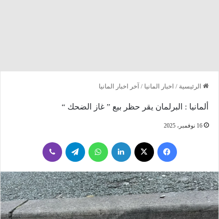
الرئيسية
/
اخبار المانيا
/
آخر اخبار المانيا
ألمانيا : البرلمان يقر حظر بيع ” غاز الضحك “
16 نوفمبر، 2025
فيسبوك
‫X
لينكدإن
واتساب
تيلقرام
ڤايبر