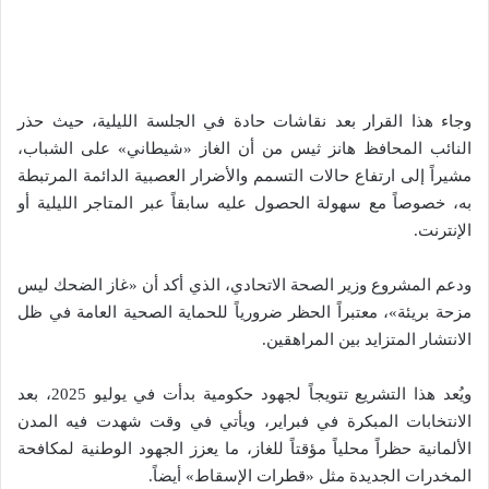
وجاء هذا القرار بعد نقاشات حادة في الجلسة الليلية، حيث حذر
النائب المحافظ هانز ثيس من أن الغاز «شيطاني» على الشباب،
مشيراً إلى ارتفاع حالات التسمم والأضرار العصبية الدائمة المرتبطة
به، خصوصاً مع سهولة الحصول عليه سابقاً عبر المتاجر الليلية أو
الإنترنت.
ودعم المشروع وزير الصحة الاتحادي، الذي أكد أن «غاز الضحك ليس
مزحة بريئة»، معتبراً الحظر ضرورياً للحماية الصحية العامة في ظل
الانتشار المتزايد بين المراهقين.
ويُعد هذا التشريع تتويجاً لجهود حكومية بدأت في يوليو 2025، بعد
الانتخابات المبكرة في فبراير، ويأتي في وقت شهدت فيه المدن
الألمانية حظراً محلياً مؤقتاً للغاز، ما يعزز الجهود الوطنية لمكافحة
المخدرات الجديدة مثل «قطرات الإسقاط» أيضاً.