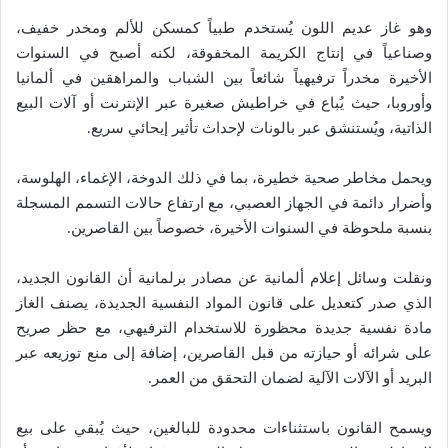
وهو غاز عديم اللون يُستخدم طبياً كمسكن للألم ومخدر خفيف،
وصناعياً في إنتاج الكريمة المخفوقة، لكنه أصبح في السنوات
الأخيرة مخدراً ترفيهياً شائعاً بين الشباب والمراهقين في ألمانيا
وأوروبا، حيث يُباع في خراطيش صغيرة عبر الإنترنت أو آلات البيع
الذاتية، ويُستنشق عبر بالونات لإحداث تأثير إيحائي سريع.
ويحمل مخاطر صحية خطيرة، بما في ذلك الدوخة، الإغماء، الهلوسة،
وأضرار دائمة في الجهاز العصبي، مع ارتفاع حالات التسمم المسجلة
بنسبة ملحوظة في السنوات الأخيرة، خصوصاً بين القاصرين.
ونقلت وسائل إعلام ألمانية عن مصادر برلمانية أن القانون الجديد،
الذي صدر كتعديل على قانون المواد النفسية الجديدة، يصنف الغاز
مادة نفسية جديدة محظورة للاستخدام الترفيهي، مع حظر صريح
على شرائه أو حيازته من قبل القاصرين، إضافة إلى منع توزيعه عبر
البريد أو الآلات الآلية لضمان التحقق من العمر.
ويسمح القانون باستثناءات محدودة للبالغين، حيث يُبقي على بيع