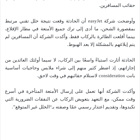
حقائب المسافرين.
وأوضحت شركة easyJet أن الحادثة وقعت نتيجة خلل تقني مرتبط
بمقصورة الشحن، ما أدى إلى ترك جميع الأمتعة في مطار الإقلاع،
بينما أقلعت الطائرة بالركاب فقط. وأكدت الشركة أن المسافرين لم
يتم إبلاغهم بالمشكلة إلا بعد الهبوط.
الحادثة أثارت استياءً واسعًا بين الركاب، لا سيما أولئك العائدين من
إجازاتهم، إذ اضطر كثير منهم إلى شراء ملابس وحاجيات أساسية
بانت consideration لاستلام حقائبهم في وقت لاحق.
وأكدت الشركة أنها تعمل على إرسال الأمتعة المتأخرة في أسرع
وقت ممكن، مع التعهد بتعويض الركاب عن النفقات الضرورية التي
تكبدوها، وتقديم اعتذار رسمي عمّا وصفته بـ“الخلل غير المتوقع”.