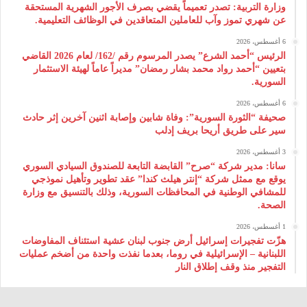
وزارة التربية: تصدر تعميماً يقضي بصرف الأجور الشهرية المستحقة
عن شهري تموز وآب للعاملين المتعاقدين في الوظائف التعليمية.
6 أغسطس، 2026
الرئيس “أحمد الشرع” يصدر المرسوم رقم /162/ لعام 2026 ‌القاضي
بتعيين “أحمد رواد محمد بشار رمضان” مديراً عاماً لهيئة ‌الاستثمار
السورية.
6 أغسطس، 2026
صحيفة “الثورة السورية”: وفاة شابين وإصابة اثنين آخرين إثر حادث
سير على طريق أريحا بريف إدلب
3 أغسطس، 2026
سانا: مدير شركة “صرح” القابضة التابعة للصندوق السيادي السوري
يوقع مع ممثل شركة “إنتر هيلث كندا” عقد تطوير وتأهيل نموذجي
للمشافي الوطنية في المحافظات السورية، وذلك بالتنسيق مع وزارة
الصحة.
1 أغسطس، 2026
هزّت تفجيرات إسرائيل أرض جنوب لبنان عشية استئناف المفاوضات
اللبنانية – الإسرائيلية في روما، بعدما نفذت واحدة من أضخم عمليات
التفجير منذ وقف إطلاق النار