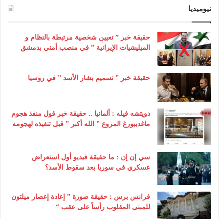
نيوميديا
حقيقة خبر ” تعيين شخصية مرتبطة بالنظام و
الميليشيات الإيرانية ” في منصب أمني بدمشق
حقيقة خبر ” تسميم بشار الأسد ” في روسيا
دويتشه فيله : ألمانيا .. حقيقة خبر قول منفذ هجوم
ماغديبورغ المروع ” الله أكبر ” قبل تنفيذه لهجومه
سي إن إن : ما حقيقة فيديو أول استعراض
عسكري في سوريا بعد سقوط الأسد؟
فرانس برس : حقيقة صورة ” إعادة إعصار ميلتون
للمبنى المقلوب رأساً على عقب “