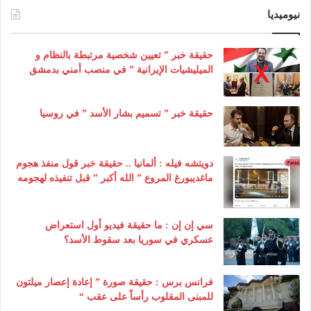
نيوميديا
حقيقة خبر ” تعيين شخصية مرتبطة بالنظام و
الميليشيات الإيرانية ” في منصب أمني بدمشق
حقيقة خبر ” تسميم بشار الأسد ” في روسيا
دويتشه فيله : ألمانيا .. حقيقة خبر قول منفذ هجوم
ماغديبورغ المروع ” الله أكبر ” قبل تنفيذه لهجومه
سي إن إن : ما حقيقة فيديو أول استعراض
عسكري في سوريا بعد سقوط الأسد؟
فرانس برس : حقيقة صورة ” إعادة إعصار ميلتون
للمبنى المقلوب رأساً على عقب “