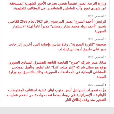
وزارة التربية: تصدر تعميماً يقضي بصرف الأجور الشهرية المستحقة
عن شهري تموز وآب للعاملين المتعاقدين في الوظائف التعليمية.
6 أغسطس، 2026
الرئيس “أحمد الشرع” يصدر المرسوم رقم /162/ لعام 2026 ‌القاضي
بتعيين “أحمد رواد محمد بشار رمضان” مديراً عاماً لهيئة ‌الاستثمار
السورية.
6 أغسطس، 2026
صحيفة “الثورة السورية”: وفاة شابين وإصابة اثنين آخرين إثر حادث
سير على طريق أريحا بريف إدلب
3 أغسطس، 2026
سانا: مدير شركة “صرح” القابضة التابعة للصندوق السيادي السوري
يوقع مع ممثل شركة “إنتر هيلث كندا” عقد تطوير وتأهيل نموذجي
للمشافي الوطنية في المحافظات السورية، وذلك بالتنسيق مع وزارة
الصحة.
1 أغسطس، 2026
هزّت تفجيرات إسرائيل أرض جنوب لبنان عشية استئناف المفاوضات
اللبنانية – الإسرائيلية في روما، بعدما نفذت واحدة من أضخم عمليات
التفجير منذ وقف إطلاق النار