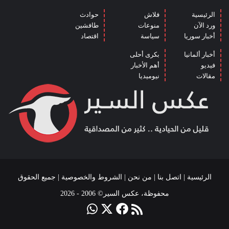
الرئيسية
فلاش
حوادث
ورد الآن
منوعات
طافشين
أخبار سوريا
سياسة
اقتصاد
أخبار ألمانيا
بكرى أحلى
فيديو
أهم الأخبار
مقالات
نيوميديا
الرئيسية
|
اتصل بنا
|
من نحن
|
الشروط والخصوصية
| جميع الحقوق
محفوظة، عكس السير© 2006 - 2026