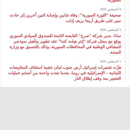
السورية.
6 أغسطس، 2026
صحيفة “الثورة السورية”: وفاة شابين وإصابة اثنين آخرين إثر حادث
سير على طريق أريحا بريف إدلب
3 أغسطس، 2026
سانا: مدير شركة “صرح” القابضة التابعة للصندوق السيادي السوري
يوقع مع ممثل شركة “إنتر هيلث كندا” عقد تطوير وتأهيل نموذجي
للمشافي الوطنية في المحافظات السورية، وذلك بالتنسيق مع وزارة
الصحة.
1 أغسطس، 2026
هزّت تفجيرات إسرائيل أرض جنوب لبنان عشية استئناف المفاوضات
اللبنانية – الإسرائيلية في روما، بعدما نفذت واحدة من أضخم عمليات
التفجير منذ وقف إطلاق النار