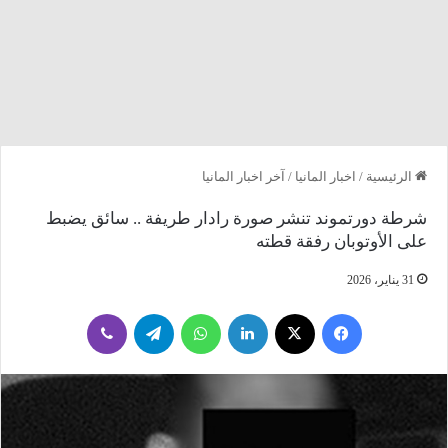
الرئيسية
/
اخبار المانيا
/
آخر اخبار المانيا
شرطة دورتموند تنشر صورة رادار طريفة .. سائق يضبط
على الأوتوبان رفقة قطته
31 يناير، 2026
فيسبوك
‫X
لينكدإن
واتساب
تيلقرام
ڤايبر