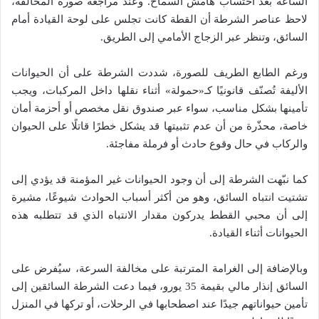
الساعة بعد احتساب هامش السماح. وعند مراجعة صورة المخالفة،
لاحظ عناصر الشرطة أن القطة كانت تجلس على لوحة القيادة أمام
السائق، وتنظر عبر الزجاج الأمامي إلى الطريق.
ورغم الطابع الطريف للصورة، شددت الشرطة على أن الحيوانات
الأليفة تُصنّف قانونيًا كـ«حمولة» أثناء نقلها داخل المركبات، ويجب
تأمينها بشكل مناسب، سواء عبر صندوق نقل مخصص أو أحزمة أمان
خاصة، محذّرة من أن عدم تثبيتها قد يشكل خطرًا قاتلًا على الحيوان
والركاب في حال وقوع حادث أو فرملة مفاجئة.
كما نبّهت الشرطة إلى أن وجود الحيوانات غير المؤمنة قد يؤدي إلى
تشتيت انتباه السائق، وهو من أكثر أسباب الحوادث شيوعًا، مشيرة
إلى أن محبي القطط يدركون مقدار الانتباه الذي قد تتطلبه هذه
الحيوانات أثناء القيادة.
وبالإضافة إلى الغرامة المترتبة على مخالفة السرعة، سيُفرض على
السائق إنذار مالي بقيمة 35 يورو، فيما دعت الشرطة السائقين إلى
تأمين حيواناتهم جيدًا عند اصطحابها في الرحلات، أو تركها في المنزل