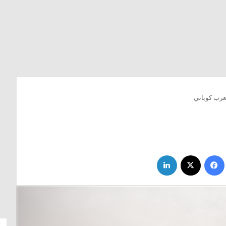
عرب كوباني
فيسبوك
‫X
لينكدإن