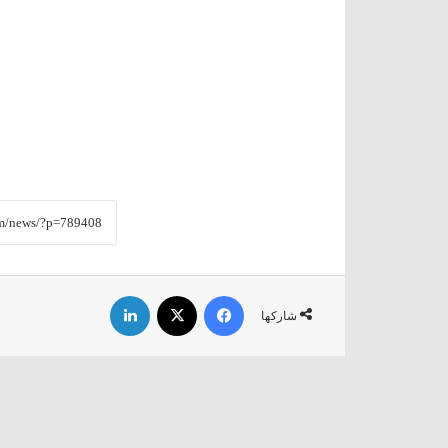
فيسبوك
‫X
لينكدإن
شاركها