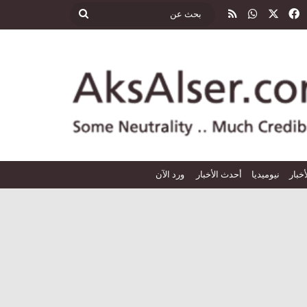
‫X
فيسبوك
واتساب
ملخص الموقع RSS
بحث
عن
أخبار
نيوميديا
أحدث الأخبار
ورد الآن