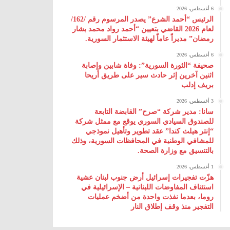
6 أغسطس، 2026
الرئيس “أحمد الشرع” يصدر المرسوم رقم /162/
لعام 2026 ‌القاضي بتعيين “أحمد رواد محمد بشار
رمضان” مديراً عاماً لهيئة ‌الاستثمار السورية.
6 أغسطس، 2026
صحيفة “الثورة السورية”: وفاة شابين وإصابة
اثنين آخرين إثر حادث سير على طريق أريحا
بريف إدلب
3 أغسطس، 2026
سانا: مدير شركة “صرح” القابضة التابعة
للصندوق السيادي السوري يوقع مع ممثل شركة
“إنتر هيلث كندا” عقد تطوير وتأهيل نموذجي
للمشافي الوطنية في المحافظات السورية، وذلك
بالتنسيق مع وزارة الصحة.
1 أغسطس، 2026
هزّت تفجيرات إسرائيل أرض جنوب لبنان عشية
استئناف المفاوضات اللبنانية – الإسرائيلية في
روما، بعدما نفذت واحدة من أضخم عمليات
التفجير منذ وقف إطلاق النار