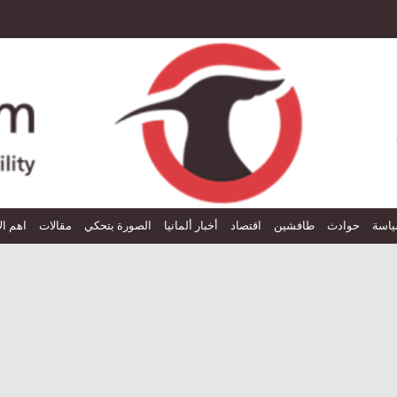
اسة
حوادث
طافشين
اقتصاد
أخبار ألمانيا
الصورة بتحكي
مقالات
اهم ال