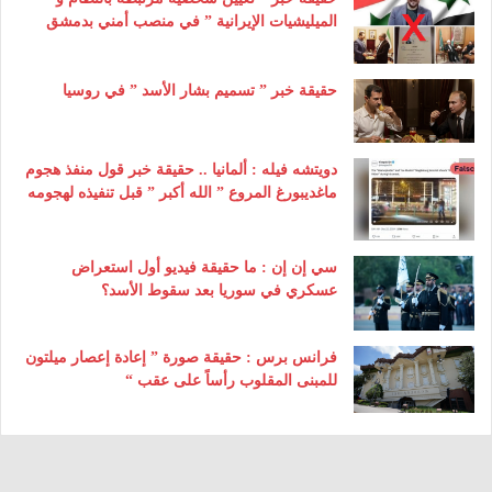
الميليشيات الإيرانية ” في منصب أمني بدمشق
حقيقة خبر ” تسميم بشار الأسد ” في روسيا
دويتشه فيله : ألمانيا .. حقيقة خبر قول منفذ هجوم
ماغديبورغ المروع ” الله أكبر ” قبل تنفيذه لهجومه
سي إن إن : ما حقيقة فيديو أول استعراض
عسكري في سوريا بعد سقوط الأسد؟
فرانس برس : حقيقة صورة ” إعادة إعصار ميلتون
للمبنى المقلوب رأساً على عقب “