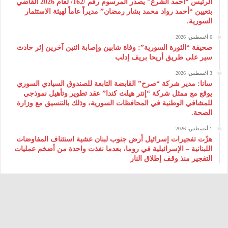
الرئيس “أحمد الشرع” يصدر المرسوم رقم /162/ لعام 2026 ‌القاضي
بتعيين “أحمد رواد محمد بشار رمضان” مديراً عاماً لهيئة ‌الاستثمار
السورية.
6 أغسطس، 2026
صحيفة “الثورة السورية”: وفاة شابين وإصابة اثنين آخرين إثر حادث
سير على طريق أريحا بريف إدلب
3 أغسطس، 2026
سانا: مدير شركة “صرح” القابضة التابعة للصندوق السيادي السوري
يوقع مع ممثل شركة “إنتر هيلث كندا” عقد تطوير وتأهيل نموذجي
للمشافي الوطنية في المحافظات السورية، وذلك بالتنسيق مع وزارة
الصحة.
1 أغسطس، 2026
هزّت تفجيرات إسرائيل أرض جنوب لبنان عشية استئناف المفاوضات
اللبنانية – الإسرائيلية في روما، بعدما نفذت واحدة من أضخم عمليات
التفجير منذ وقف إطلاق النار