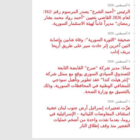
6 أغسطس، 2026
الرئيس “أحمد الشرع” يصدر المرسوم رقم /162/
لعام 2026 ‌القاضي بتعيين “أحمد رواد محمد بشار
رمضان” مديراً عاماً لهيئة ‌الاستثمار السورية.
6 أغسطس، 2026
صحيفة “الثورة السورية”: وفاة شابين وإصابة
اثنين آخرين إثر حادث سير على طريق أريحا
بريف إدلب
3 أغسطس، 2026
سانا: مدير شركة “صرح” القابضة التابعة
للصندوق السيادي السوري يوقع مع ممثل شركة
“إنتر هيلث كندا” عقد تطوير وتأهيل نموذجي
للمشافي الوطنية في المحافظات السورية، وذلك
بالتنسيق مع وزارة الصحة.
1 أغسطس، 2026
هزّت تفجيرات إسرائيل أرض جنوب لبنان عشية
استئناف المفاوضات اللبنانية – الإسرائيلية في
روما، بعدما نفذت واحدة من أضخم عمليات
التفجير منذ وقف إطلاق النار