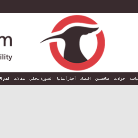
اسة
حوادث
طافشين
اقتصاد
أخبار ألمانيا
الصورة بتحكي
مقالات
اهم ال