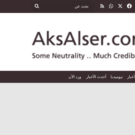
‫X
فيسبوك
واتساب
ملخص الموقع RSS
بحث
عن
أخبار
نيوميديا
أحدث الأخبار
ورد الآن