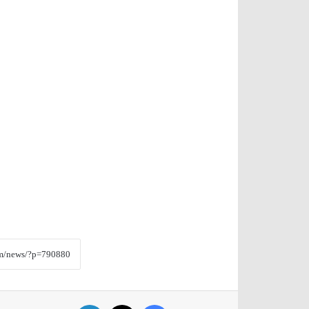
فيسبوك
‫X
لينكدإن