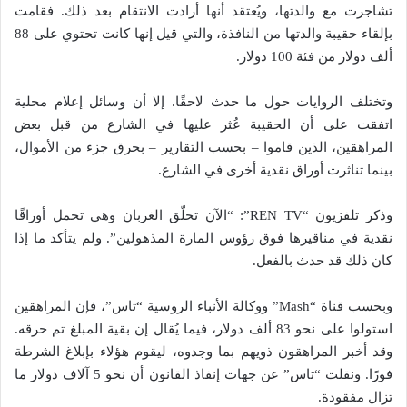
تشاجرت مع والدتها، ويُعتقد أنها أرادت الانتقام بعد ذلك. فقامت
بإلقاء حقيبة والدتها من النافذة، والتي قيل إنها كانت تحتوي على 88
ألف دولار من فئة 100 دولار.
وتختلف الروايات حول ما حدث لاحقًا. إلا أن وسائل إعلام محلية
اتفقت على أن الحقيبة عُثر عليها في الشارع من قبل بعض
المراهقين، الذين قاموا – بحسب التقارير – بحرق جزء من الأموال،
بينما تناثرت أوراق نقدية أخرى في الشارع.
وذكر تلفزيون “REN TV”: “الآن تحلّق الغربان وهي تحمل أوراقًا
نقدية في مناقيرها فوق رؤوس المارة المذهولين”. ولم يتأكد ما إذا
كان ذلك قد حدث بالفعل.
وبحسب قناة “Mash” ووكالة الأنباء الروسية “تاس”، فإن المراهقين
استولوا على نحو 83 ألف دولار، فيما يُقال إن بقية المبلغ تم حرقه.
وقد أخبر المراهقون ذويهم بما وجدوه، ليقوم هؤلاء بإبلاغ الشرطة
فورًا. ونقلت “تاس” عن جهات إنفاذ القانون أن نحو 5 آلاف دولار ما
تزال مفقودة.