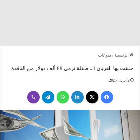
الرئيسية
/
منوعات
حلقت بها الغربان ! .. طفلة ترمي 88 ألف دولار من النافذة
2 أبريل، 2026
فيسبوك
‫X
لينكدإن
واتساب
تيلقرام
ڤايبر