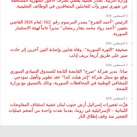
وزارة التربية: تصدر تعميماً يقضي بصرف الأجور الشهرية المستحقة
عن شهري تموز وآب للعاملين المتعاقدين في الوظائف التعليمية.
6 أغسطس، 2026
الرئيس “أحمد الشرع” يصدر المرسوم رقم /162/ لعام 2026 ‌القاضي
بتعيين “أحمد رواد محمد بشار رمضان” مديراً عاماً لهيئة ‌الاستثمار
السورية.
6 أغسطس، 2026
صحيفة “الثورة السورية”: وفاة شابين وإصابة اثنين آخرين إثر حادث
سير على طريق أريحا بريف إدلب
3 أغسطس، 2026
سانا: مدير شركة “صرح” القابضة التابعة للصندوق السيادي السوري
يوقع مع ممثل شركة “إنتر هيلث كندا” عقد تطوير وتأهيل نموذجي
للمشافي الوطنية في المحافظات السورية، وذلك بالتنسيق مع وزارة
الصحة.
1 أغسطس، 2026
هزّت تفجيرات إسرائيل أرض جنوب لبنان عشية استئناف المفاوضات
اللبنانية – الإسرائيلية في روما، بعدما نفذت واحدة من أضخم عمليات
التفجير منذ وقف إطلاق النار