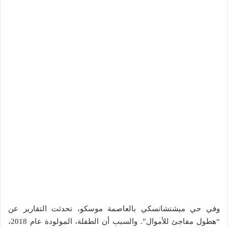
وفي حي ميشتشانسكي بالعاصمة موسكو، تحدثت التقارير عن
“هطول مفاجئ للأموال”. والسبب أن الطفلة، المولودة عام 2018،