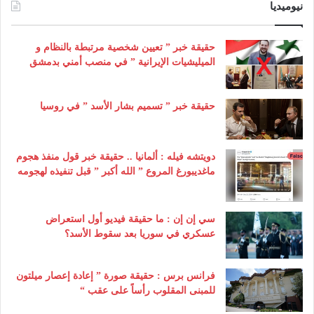
نيوميديا
حقيقة خبر ” تعيين شخصية مرتبطة بالنظام و
الميليشيات الإيرانية ” في منصب أمني بدمشق
حقيقة خبر ” تسميم بشار الأسد ” في روسيا
دويتشه فيله : ألمانيا .. حقيقة خبر قول منفذ هجوم
ماغديبورغ المروع ” الله أكبر ” قبل تنفيذه لهجومه
سي إن إن : ما حقيقة فيديو أول استعراض
عسكري في سوريا بعد سقوط الأسد؟
فرانس برس : حقيقة صورة ” إعادة إعصار ميلتون
للمبنى المقلوب رأساً على عقب “